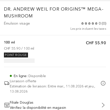
DR. ANDREW WEIL FOR ORIGINS™
MEGA-
MUSHROOM
Émulsion visage
0
(
0
)
Les prix incluent les taxes
100 ml
CHF 55.90
CHF 55.90
 / 
100
ml
POINT ROUGE
En ligne
:
Disponible
Livraison offerte
Estimation de livraison: Entre mar., 11.08.2026 et jeu.,
13.08.2026
Filiale Douglas
Vérifiez la disponibilité en magasin
AJOUTER AU PANIER