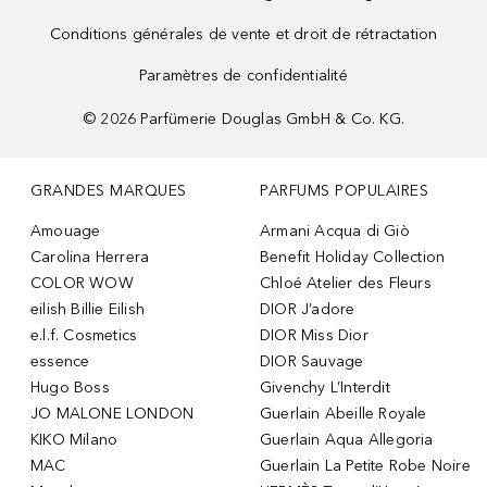
Conditions générales de vente et droit de rétractation
Paramètres de confidentialité
©
2026
Parfümerie Douglas GmbH & Co. KG.
GRANDES MARQUES
PARFUMS POPULAIRES
Amouage
Armani Acqua di Giò
Carolina Herrera
Benefit Holiday Collection
COLOR WOW
Chloé Atelier des Fleurs
eilish Billie Eilish
DIOR J’adore
e.l.f. Cosmetics
DIOR Miss Dior
essence
DIOR Sauvage
Hugo Boss
Givenchy L’Interdit
JO MALONE LONDON
Guerlain Abeille Royale
KIKO Milano
Guerlain Aqua Allegoria
MAC
Guerlain La Petite Robe Noire