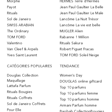
Morphe
HERMÈS Terre d’Hermès
Payot
Jean Paul Gaultier La Belle
Rituals
Jean Paul Gaultier Le Male
Sol de Janeiro
Lancôme La Nuit Trésor
SWISS ARABIAN
Lancôme La vie est belle
The Ordinary
MUGLER Alien
TOM FORD
Rabanne 1 Million
Valentino
Rituals Sakura
Van Cleef & Arpels
Robert Piguet Fracas
Yves Saint Laurent
TOM FORD Soleil Neige
CATÉGORIES POPULAIRES
TENDANCE
Douglas Collection
Women's Day
Maquillage
DOUGLAS online giftcard
Lattafa Parfum
Top 10 parfums
Rituals Bougies
Top 10 parfums femme
Rituals Coffrets
Top 10 parfums homme
Sol de Janeiro Coffrets
Armani Parfum homme
Pour Elle
Baobab CollectionBougies