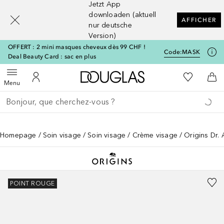
Jetzt App
[navigation.slideout.screenreader]
downloaden (aktuell
AFFICHER
nur deutsche
Version)
OFFERT : 2 mini masques cheveux dès 99 CHF !
Code:
MASK
Deal Beauty Card : sac en plus
Vers l'accueil Douglas
Vers Ma Li
Ouvrir le menu
Vers Mon Compte
Vers
Menu
Retourner
Exécuter la recherche
Homepage
Soin visage
Soin visage
Crème visage
Origins Dr
POINT ROUGE