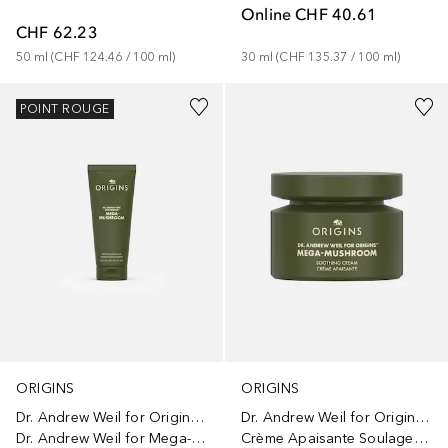
Online
CHF 40.61
CHF 62.23
30
ml
 (
CHF 135.37
 / 
100
ml
)
50
ml
 (
CHF 124.46
 / 
100
ml
)
POINT ROUGE
ORIGINS
ORIGINS
Dr. Andrew Weil for Origins™
Dr. Andrew Weil for Origins™
Dr. Andrew Weil for Mega-Mushroom Soothing Face Mask
Crème Apaisante Soulagement & Résilience