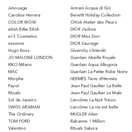
Amouage
Armani Acqua di Giò
Carolina Herrera
Benefit Holiday Collection
COLOR WOW
Chloé Atelier des Fleurs
eilish Billie Eilish
DIOR J’adore
e.l.f. Cosmetics
DIOR Miss Dior
essence
DIOR Sauvage
Hugo Boss
Givenchy L’Interdit
JO MALONE LONDON
Guerlain Abeille Royale
KIKO Milano
Guerlain Aqua Allegoria
MAC
Guerlain La Petite Robe Noire
Morphe
HERMÈS Terre d’Hermès
Payot
Jean Paul Gaultier La Belle
Rituals
Jean Paul Gaultier Le Male
Sol de Janeiro
Lancôme La Nuit Trésor
SWISS ARABIAN
Lancôme La vie est belle
The Ordinary
MUGLER Alien
TOM FORD
Rabanne 1 Million
Valentino
Rituals Sakura