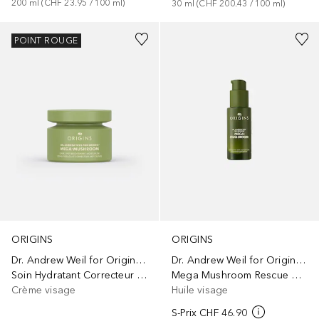
200
ml
 (
CHF 23.95
 / 
100
ml
)
30
ml
 (
CHF 200.43
 / 
100
ml
)
POINT ROUGE
ORIGINS
ORIGINS
Dr. Andrew Weil for Origins™
Dr. Andrew Weil for Origins™
Mega Mushroom Rescue Concentrate
Soin Hydratant Correcteur Anti-Taches
Huile visage
Crème visage
S-Prix
CHF 46.90