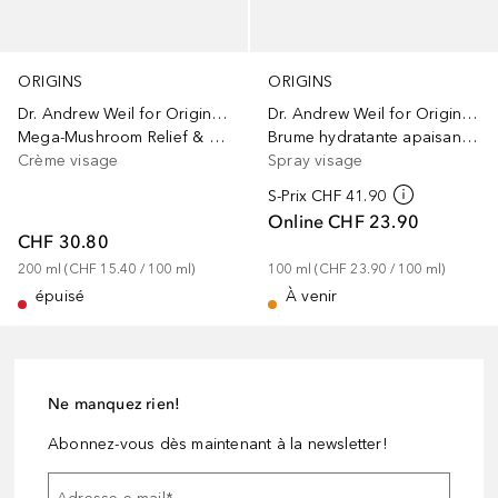
ORIGINS
ORIGINS
Dr. Andrew Weil for Origins™
Dr. Andrew Weil for Origins™
Mega-Mushroom Relief & Resilience Soothing Treatment Lotion
Brume hydratante apaisante Mega Mushroom avec reishi et champignon des neiges
Crème visage
Spray visage
S-Prix
CHF 41.90
Online
CHF 23.90
CHF 30.80
200
ml
 (
CHF 15.40
 / 
100
ml
)
100
ml
 (
CHF 23.90
 / 
100
ml
)
épuisé
À venir
Ne manquez rien!
Abonnez-vous dès maintenant à la newsletter!