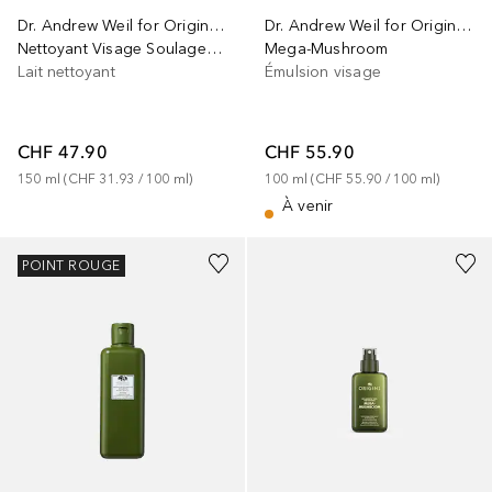
Dr. Andrew Weil for Origins™
Dr. Andrew Weil for Origins™
Mega-Mushroom
Nettoyant Visage Soulagement de la Peau Mega-Mushroom
Émulsion visage
Lait nettoyant
CHF 55.90
CHF 47.90
100
ml
 (
CHF 55.90
 / 
100
ml
)
150
ml
 (
CHF 31.93
 / 
100
ml
)
À venir
POINT ROUGE