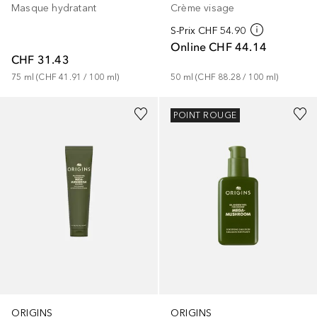
Masque hydratant
Crème visage
S-Prix
CHF 54.90
Online
CHF 44.14
CHF 31.43
75
ml
 (
CHF 41.91
 / 
100
ml
)
50
ml
 (
CHF 88.28
 / 
100
ml
)
POINT ROUGE
ORIGINS
ORIGINS