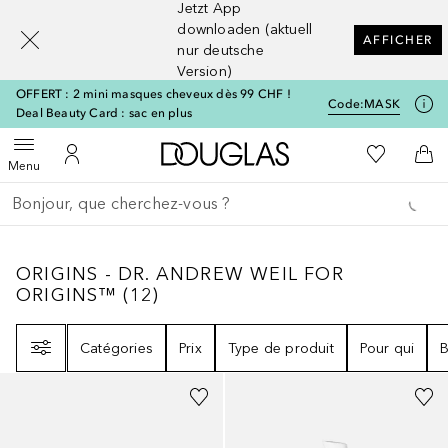
Jetzt App
[navigation.slideout.screenreader]
downloaden (aktuell
AFFICHER
nur deutsche
Version)
OFFERT : 2 mini masques cheveux dès 99 CHF !
Code:
MASK
Deal Beauty Card : sac en plus
Vers l'accueil Douglas
Vers Ma Li
Ouvrir le menu
Vers Mon Compte
Vers
Menu
Retourner
Exécuter la recherche
ORIGINS - DR. ANDREW WEIL FOR ORIGI
ORIGINS - DR. ANDREW WEIL FOR
ORIGINS™
(
12
)
Filtre
Catégories
Prix
Type de produit
Pour qui
B