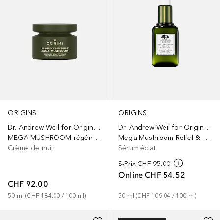
ORIGINS
ORIGINS
Dr. Andrew Weil for Origins™
Dr. Andrew Weil for Origins™
MEGA-MUSHROOM régénérante
Mega-Mushroom Relief & Resilience Advanced Face Serum
Crème de nuit
Sérum éclat
S-Prix
CHF 95.00
Online
CHF 54.52
CHF 92.00
50
ml
 (
CHF 184.00
 / 
100
ml
)
50
ml
 (
CHF 109.04
 / 
100
ml
)