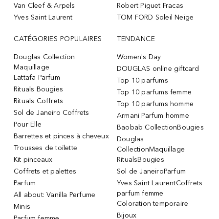
Van Cleef & Arpels
Robert Piguet Fracas
Yves Saint Laurent
TOM FORD Soleil Neige
CATÉGORIES POPULAIRES
TENDANCE
Douglas Collection
Women's Day
Maquillage
DOUGLAS online giftcard
Lattafa Parfum
Top 10 parfums
Rituals Bougies
Top 10 parfums femme
Rituals Coffrets
Top 10 parfums homme
Sol de Janeiro Coffrets
Armani Parfum homme
Pour Elle
Baobab CollectionBougies
Barrettes et pinces à cheveux
Douglas
Trousses de toilette
CollectionMaquillage
Kit pinceaux
RitualsBougies
Coffrets et palettes
Sol de JaneiroParfum
Parfum
Yves Saint LaurentCoffrets
parfum femme
All about: Vanilla Perfume
Coloration temporaire
Minis
Bijoux
Parfum femme