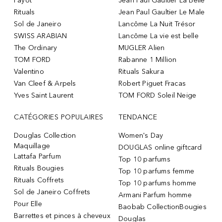
Payot
Jean Paul Gaultier La Belle
Rituals
Jean Paul Gaultier Le Male
Sol de Janeiro
Lancôme La Nuit Trésor
SWISS ARABIAN
Lancôme La vie est belle
The Ordinary
MUGLER Alien
TOM FORD
Rabanne 1 Million
Valentino
Rituals Sakura
Van Cleef & Arpels
Robert Piguet Fracas
Yves Saint Laurent
TOM FORD Soleil Neige
CATÉGORIES POPULAIRES
TENDANCE
Douglas Collection
Women's Day
Maquillage
DOUGLAS online giftcard
Lattafa Parfum
Top 10 parfums
Rituals Bougies
Top 10 parfums femme
Rituals Coffrets
Top 10 parfums homme
Sol de Janeiro Coffrets
Armani Parfum homme
Pour Elle
Baobab CollectionBougies
Barrettes et pinces à cheveux
Douglas