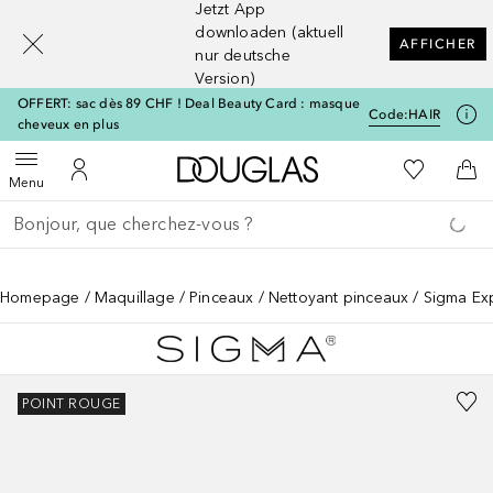
Jetzt App
[navigation.slideout.screenreader]
downloaden (aktuell
AFFICHER
nur deutsche
Version)
OFFERT: sac dès 89 CHF ! Deal Beauty Card : masque
Code:
HAIR
cheveux en plus
Vers l'accueil Douglas
Vers Ma Li
Ouvrir le menu
Vers Mon Compte
Vers
Menu
Retourner
Exécuter la recherche
Homepage
Maquillage
Pinceaux
Nettoyant pinceaux
Sigma Ex
POINT ROUGE