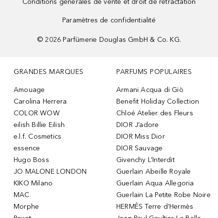
Conditions générales de vente et droit de rétractation
Paramètres de confidentialité
©
2026
Parfümerie Douglas GmbH & Co. KG.
GRANDES MARQUES
PARFUMS POPULAIRES
Amouage
Armani Acqua di Giò
Carolina Herrera
Benefit Holiday Collection
COLOR WOW
Chloé Atelier des Fleurs
eilish Billie Eilish
DIOR J’adore
e.l.f. Cosmetics
DIOR Miss Dior
essence
DIOR Sauvage
Hugo Boss
Givenchy L’Interdit
JO MALONE LONDON
Guerlain Abeille Royale
KIKO Milano
Guerlain Aqua Allegoria
MAC
Guerlain La Petite Robe Noire
Morphe
HERMÈS Terre d’Hermès