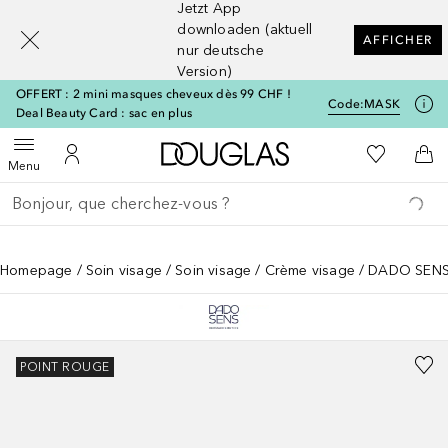
Jetzt App
[navigation.slideout.screenreader]
downloaden (aktuell
AFFICHER
nur deutsche
Version)
OFFERT : 2 mini masques cheveux dès 99 CHF !
Code:
MASK
Deal Beauty Card : sac en plus
Vers l'accueil Douglas
Vers Ma Li
Ouvrir le menu
Vers Mon Compte
Vers
Menu
Retourner
Exécuter la recherche
Homepage
Soin visage
Soin visage
Crème visage
DADO SENS 
POINT ROUGE