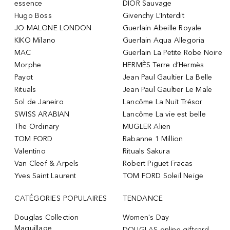
essence
DIOR Sauvage
Hugo Boss
Givenchy L’Interdit
JO MALONE LONDON
Guerlain Abeille Royale
KIKO Milano
Guerlain Aqua Allegoria
MAC
Guerlain La Petite Robe Noire
Morphe
HERMÈS Terre d’Hermès
Payot
Jean Paul Gaultier La Belle
Rituals
Jean Paul Gaultier Le Male
Sol de Janeiro
Lancôme La Nuit Trésor
SWISS ARABIAN
Lancôme La vie est belle
The Ordinary
MUGLER Alien
TOM FORD
Rabanne 1 Million
Valentino
Rituals Sakura
Van Cleef & Arpels
Robert Piguet Fracas
Yves Saint Laurent
TOM FORD Soleil Neige
CATÉGORIES POPULAIRES
TENDANCE
Douglas Collection
Women's Day
Maquillage
DOUGLAS online giftcard