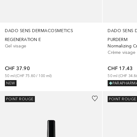
DADO SENS DERMACOSMETICS
DADO SENS 
REGENERATION E
PURDERM
Gel visage
Normalizing 
Crème visage
CHF 37.90
CHF 17.43
50
ml
 (
CHF 75.80
 / 
100
ml
)
50
ml
 (
CHF 34.8
NEW
PARAPHARM
POINT ROUGE
POINT ROUGE