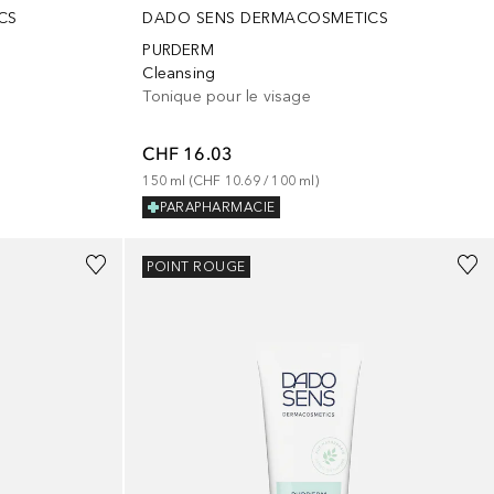
CS
DADO SENS DERMACOSMETICS
PURDERM
Cleansing
Tonique pour le visage
CHF 16.03
150
ml
 (
CHF 10.69
 / 
100
ml
)
PARAPHARMACIE
POINT ROUGE