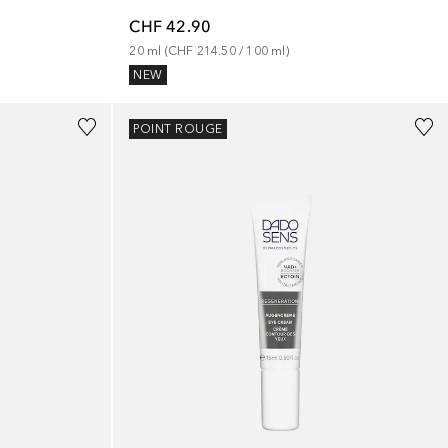
CHF 42.90
20
ml
 (
CHF 214.50
 / 
100
ml
)
NEW
POINT ROUGE