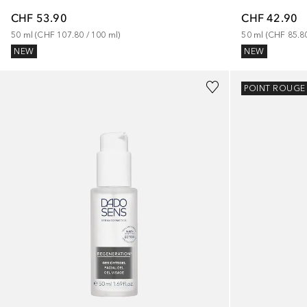
CHF 53.90
CHF 42.90
50
ml
 (
CHF 107.80
 / 
100
ml
)
50
ml
 (
CHF 85.8
NEW
NEW
POINT ROUGE