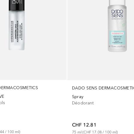
DERMACOSMETICS
DADO SENS DERMACOSMETI
VE
Spray
ils
Déodorant
CHF 12.81
.44
 / 
100
ml
)
75
ml
 (
CHF 17.08
 / 
100
ml
)