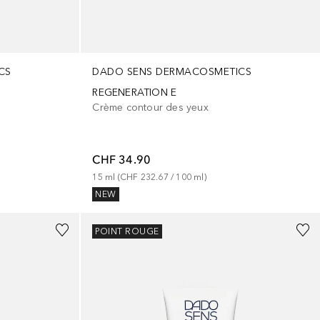
CS
DADO SENS DERMACOSMETICS
REGENERATION E
Crème contour des yeux
CHF 34.90
15
ml
 (
CHF 232.67
 / 
100
ml
)
NEW
POINT ROUGE