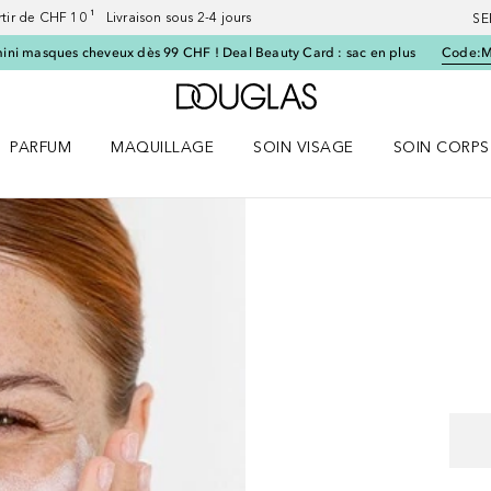
artir de CHF 10 ¹ Livraison sous 2-4 jours
SE
ini masques cheveux dès 99 CHF ! Deal Beauty Card : sac en plus
Code:
Vers l'accueil Douglas
PARFUM
MAQUILLAGE
SOIN VISAGE
SOIN CORPS
ES le menu
Ouvrir Parfum le menu
Ouvrir Maquillage le menu
Ouvrir Soin visage le menu
Ouvrir Soin c