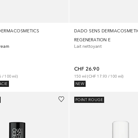
DERMACOSMETICS
DADO SENS DERMACOSMETI
REGENERATION E
Cream
Lait nettoyant
CHF 26.90
6
 / 
100
ml
)
150
ml
 (
CHF 17.93
 / 
100
ml
)
ACIE
NEW
POINT ROUGE