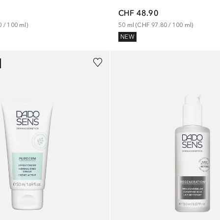
CHF 48.90
0
 / 
100
ml
)
50
ml
 (
CHF 97.80
 / 
100
ml
)
NEW