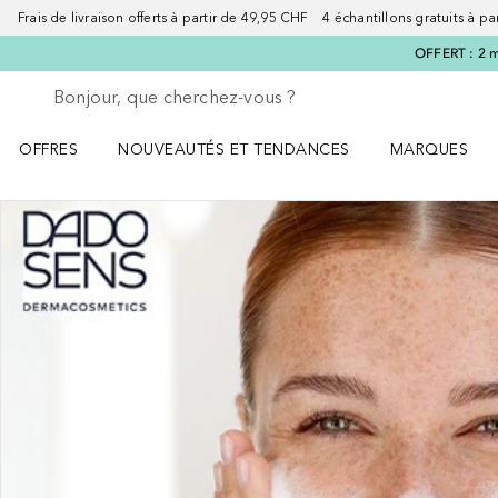
Frais de livraison offerts à partir de 49,95 CHF 4 échantillons gratuits à p
OFFERT : 2 m
Retourner
Exécuter la recherche
OFFRES
NOUVEAUTÉS ET TENDANCES
MARQUES
Ouvrir OFFRES le menu
Ouvrir NOUVEAUTÉS ET TENDANCES le menu
Ouvrir MARQU