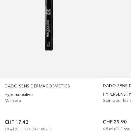
DADO SENS 
DADO SENS DERMACOSMETICS
HYPERSENSITI
Hypersensitive
Soin pour les c
Mascara
CHF 29.90
CHF 17.43
4.5
ml
 (
CHF 664
10
ml
 (
CHF 174.30
 / 
100
ml
)
+
1