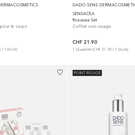
DERMACOSMETICS
DADO SENS DERMACOSMETI
SENSACEA
Rosacea Set
 pour le corps
Coffret soin visage
CHF 21.90
6
 / 
100
ml
)
1
Quantité
 (
CHF 21.90
 / 
1
Stück
)
POINT ROUGE