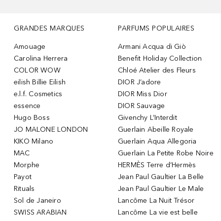
GRANDES MARQUES
PARFUMS POPULAIRES
Amouage
Armani Acqua di Giò
Carolina Herrera
Benefit Holiday Collection
COLOR WOW
Chloé Atelier des Fleurs
eilish Billie Eilish
DIOR J’adore
e.l.f. Cosmetics
DIOR Miss Dior
essence
DIOR Sauvage
Hugo Boss
Givenchy L’Interdit
JO MALONE LONDON
Guerlain Abeille Royale
KIKO Milano
Guerlain Aqua Allegoria
MAC
Guerlain La Petite Robe Noire
Morphe
HERMÈS Terre d’Hermès
Payot
Jean Paul Gaultier La Belle
Rituals
Jean Paul Gaultier Le Male
Sol de Janeiro
Lancôme La Nuit Trésor
SWISS ARABIAN
Lancôme La vie est belle