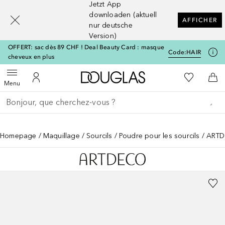
Jetzt App
[navigation.slideout.screenreader]
downloaden (aktuell
AFFICHER
nur deutsche
Version)
OFFERT: sac dès 89 CHF ! Deal Beauty Card : masque
Code:
HAIR
cheveux en plus
Vers l'accueil Douglas
Vers Ma Li
Ouvrir le menu
Vers Mon Compte
Vers
Menu
Retourner
Exécuter la recherche
Homepage
Maquillage
Sourcils
Poudre pour les sourcils
ARTD