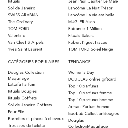
Rituals
Jean Paul Gaultier Le Male
Sol de Janeiro
Lancôme La Nuit Trésor
SWISS ARABIAN
Lancôme La vie est belle
The Ordinary
MUGLER Alien
TOM FORD
Rabanne 1 Million
Valentino
Rituals Sakura
Van Cleef & Arpels
Robert Piguet Fracas
Yves Saint Laurent
TOM FORD Soleil Neige
CATÉGORIES POPULAIRES
TENDANCE
Douglas Collection
Women's Day
Maquillage
DOUGLAS online giftcard
Lattafa Parfum
Top 10 parfums
Rituals Bougies
Top 10 parfums femme
Rituals Coffrets
Top 10 parfums homme
Sol de Janeiro Coffrets
Armani Parfum homme
Pour Elle
Baobab CollectionBougies
Barrettes et pinces à cheveux
Douglas
Trousses de toilette
CollectionMaquillage