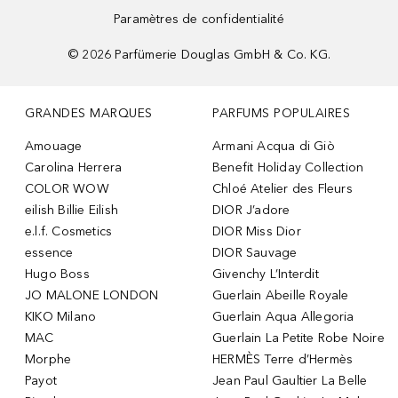
Paramètres de confidentialité
©
2026
Parfümerie Douglas GmbH & Co. KG.
GRANDES MARQUES
PARFUMS POPULAIRES
Amouage
Armani Acqua di Giò
Carolina Herrera
Benefit Holiday Collection
COLOR WOW
Chloé Atelier des Fleurs
eilish Billie Eilish
DIOR J’adore
e.l.f. Cosmetics
DIOR Miss Dior
essence
DIOR Sauvage
Hugo Boss
Givenchy L’Interdit
JO MALONE LONDON
Guerlain Abeille Royale
KIKO Milano
Guerlain Aqua Allegoria
MAC
Guerlain La Petite Robe Noire
Morphe
HERMÈS Terre d’Hermès
Payot
Jean Paul Gaultier La Belle