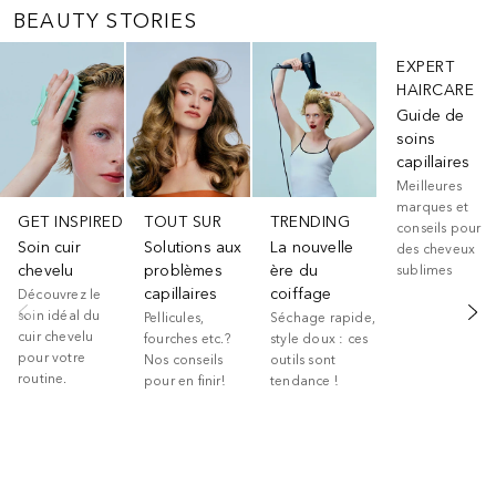
BEAUTY STORIES
Ignorer
EXPERT
HAIRCARE
Guide de
soins
capillaires
Meilleures
marques et
GET INSPIRED
TOUT SUR
TRENDING
conseils pour
Soin cuir
Solutions aux
La nouvelle
des cheveux
chevelu
problèmes
ère du
sublimes
capillaires
coiffage
Découvrez le
soin idéal du
Pellicules,
Séchage rapide,
cuir chevelu
fourches etc.?
style doux : ces
pour votre
Nos conseils
outils sont
routine.
pour en finir!
tendance !