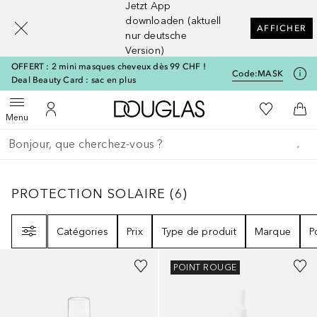
Jetzt App
[navigation.slideout.screenreader]
downloaden (aktuell
AFFICHER
nur deutsche
Version)
OFFERT : 2 mini masques cheveux dès 99 CHF !
Code:
MASK
Deal Beauty Card : sac en plus
Vers l'accueil Douglas
Vers Ma Li
Ouvrir le menu
Vers Mon Compte
Vers
Menu
Retourner
Exécuter la recherche
PROTECTION SOLAIRE
6
RÉSULTATS
PROTECTION SOLAIRE
(
6
)
Filtre
Catégories
Prix
Type de produit
Marque
P
POINT ROUGE