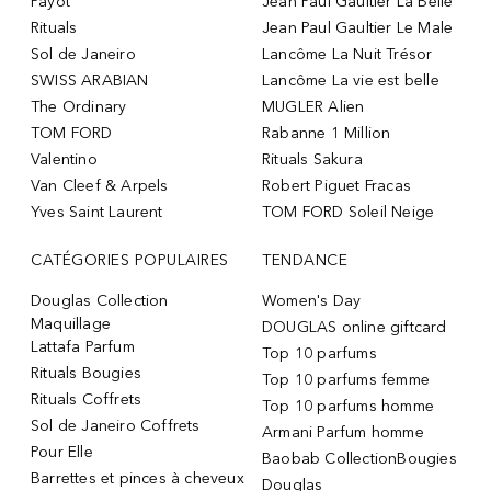
Payot
Jean Paul Gaultier La Belle
Rituals
Jean Paul Gaultier Le Male
Sol de Janeiro
Lancôme La Nuit Trésor
SWISS ARABIAN
Lancôme La vie est belle
The Ordinary
MUGLER Alien
TOM FORD
Rabanne 1 Million
Valentino
Rituals Sakura
Van Cleef & Arpels
Robert Piguet Fracas
Yves Saint Laurent
TOM FORD Soleil Neige
CATÉGORIES POPULAIRES
TENDANCE
Douglas Collection
Women's Day
Maquillage
DOUGLAS online giftcard
Lattafa Parfum
Top 10 parfums
Rituals Bougies
Top 10 parfums femme
Rituals Coffrets
Top 10 parfums homme
Sol de Janeiro Coffrets
Armani Parfum homme
Pour Elle
Baobab CollectionBougies
Barrettes et pinces à cheveux
Douglas