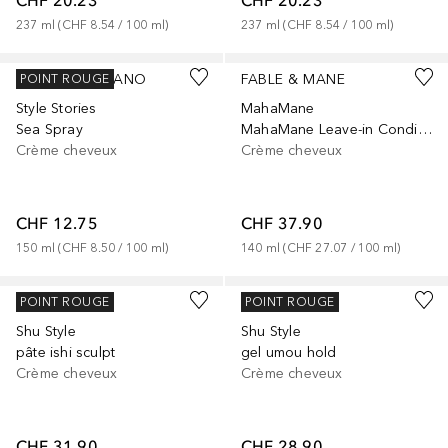
CHF 20.23
CHF 20.23
237
ml
 (
CHF 8.54
 / 
100
ml
)
237
ml
 (
CHF 8.54
 / 
100
ml
)
ALFAPARF MILANO
FABLE & MANE
POINT ROUGE
Style Stories
MahaMane
Sea Spray
MahaMane Leave-in Conditioner
Crème cheveux
Crème cheveux
CHF 12.75
CHF 37.90
150
ml
 (
CHF 8.50
 / 
100
ml
)
140
ml
 (
CHF 27.07
 / 
100
ml
)
SHU UEMURA
SHU UEMURA
POINT ROUGE
POINT ROUGE
Shu Style
Shu Style
pâte ishi sculpt
gel umou hold
Crème cheveux
Crème cheveux
CHF 31.90
CHF 28.90