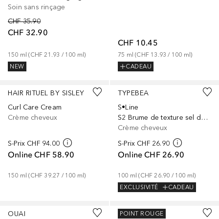
Soin sans rinçage
CHF 35.90
CHF 32.90
CHF 10.45
150
ml
 (
CHF 21.93
 / 
100
ml
)
75
ml
 (
CHF 13.93
 / 
100
ml
)
NEW
CADEAU
HAIR RITUEL BY SISLEY
TYPEBEA
Curl Care Cream
S•Line
Crème cheveux
S2 Brume de texture sel de mer
Crème cheveux
S-Prix
CHF 94.00
S-Prix
CHF 26.90
Online
CHF 58.90
Online
CHF 26.90
150
ml
 (
CHF 39.27
 / 
100
ml
)
100
ml
 (
CHF 26.90
 / 
100
ml
)
EXCLUSIVITÉ
CADEAU
OUAI
SHU UEMURA
POINT ROUGE