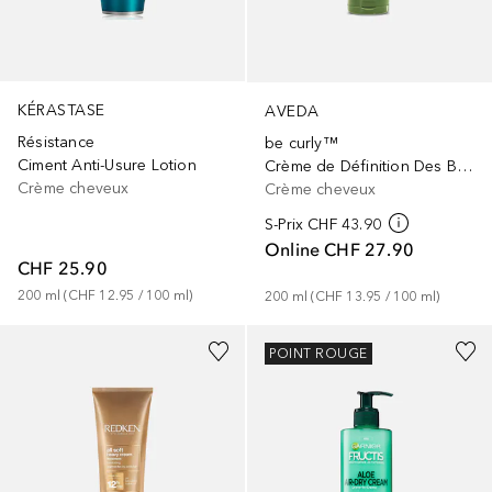
KÉRASTASE
AVEDA
Résistance
be curly™
Ciment Anti-Usure Lotion
Crème de Définition Des Boucles
Crème cheveux
Crème cheveux
S-Prix
CHF 43.90
Online
CHF 27.90
CHF 25.90
200
ml
 (
CHF 12.95
 / 
100
ml
)
200
ml
 (
CHF 13.95
 / 
100
ml
)
POINT ROUGE