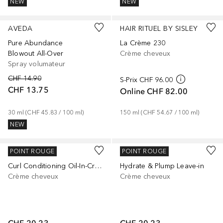
NEW
NEW
AVEDA
HAIR RITUEL BY SISLEY
Pure Abundance
La Crème 230
Blowout All-Over
Crème cheveux
Spray volumateur
CHF 14.90
S-Prix
CHF 96.00
CHF 13.75
Online
CHF 82.00
30
ml
 (
CHF 45.83
 / 
100
ml
)
150
ml
 (
CHF 54.67
 / 
100
ml
)
NEW
CURLSMITH
CURLSMITH
POINT ROUGE
POINT ROUGE
Curl Conditioning Oil-In-Cream
Hydrate & Plump Leave-in
Crème cheveux
Crème cheveux