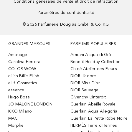
Conditions générales de vente et droit de rétractation
Paramètres de confidentialité
©
2026
Parfümerie Douglas GmbH & Co. KG.
GRANDES MARQUES
PARFUMS POPULAIRES
Amouage
Armani Acqua di Giò
Carolina Herrera
Benefit Holiday Collection
COLOR WOW
Chloé Atelier des Fleurs
eilish Billie Eilish
DIOR J’adore
e.l.f. Cosmetics
DIOR Miss Dior
essence
DIOR Sauvage
Hugo Boss
Givenchy L’Interdit
JO MALONE LONDON
Guerlain Abeille Royale
KIKO Milano
Guerlain Aqua Allegoria
MAC
Guerlain La Petite Robe Noire
Morphe
HERMÈS Terre d’Hermès