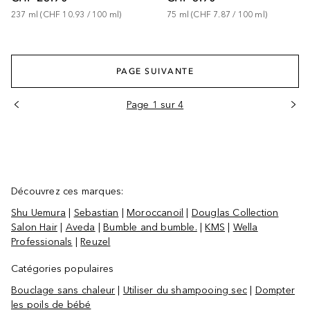
237
ml
 (
CHF 10.93
 / 
100
ml
)
75
ml
 (
CHF 7.87
 / 
100
ml
)
PAGE SUIVANTE
Page 1 sur 4
Découvrez ces marques:
Shu Uemura
|
Sebastian
|
Moroccanoil
|
Douglas Collection
Salon Hair
|
Aveda
|
Bumble and bumble.
|
KMS
|
Wella
Professionals
|
Reuzel
Catégories populaires
Bouclage sans chaleur
|
Utiliser du shampooing sec
|
Dompter
les poils de bébé