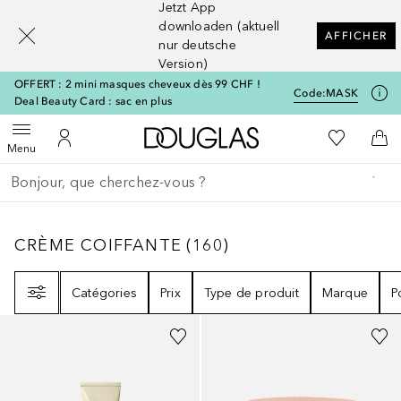
Jetzt App
[navigation.slideout.screenreader]
downloaden (aktuell
AFFICHER
nur deutsche
Version)
OFFERT : 2 mini masques cheveux dès 99 CHF !
Code:
MASK
Deal Beauty Card : sac en plus
Vers l'accueil Douglas
Vers Ma Li
Ouvrir le menu
Vers Mon Compte
Vers
Menu
Retourner
Exécuter la recherche
CRÈME COIFFANTE
160
RÉSULTATS
CRÈME COIFFANTE
(
160
)
Filtre
Catégories
Prix
Type de produit
Marque
P