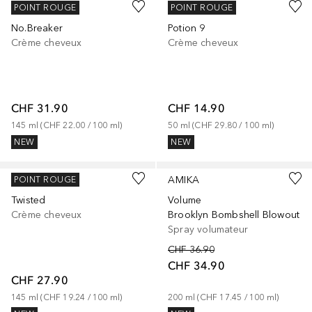
SEBASTIAN
SEBASTIAN
POINT ROUGE
POINT ROUGE
No.Breaker
Potion 9
Crème cheveux
Crème cheveux
CHF 31.90
CHF 14.90
145
ml
 (
CHF 22.00
 / 
100
ml
)
50
ml
 (
CHF 29.80
 / 
100
ml
)
NEW
NEW
SEBASTIAN
AMIKA
POINT ROUGE
Twisted
Volume
Crème cheveux
Brooklyn Bombshell Blowout
Spray volumateur
CHF 36.90
CHF 34.90
CHF 27.90
145
ml
 (
CHF 19.24
 / 
100
ml
)
200
ml
 (
CHF 17.45
 / 
100
ml
)