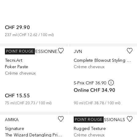
CHF 29.90
237
ml
 (
CHF 12.62
 / 
100
ml
)
L´ORÉAL PROFESSIONNEL PARIS
JVN
POINT ROUGE
Tecni.Art
Complete Blowout Styling Milk
Poker Paste
Crème cheveux
Crème cheveux
S-Prix
CHF 36.90
Online
CHF 34.90
CHF 15.55
75
ml
 (
CHF 20.73
 / 
100
ml
)
90
ml
 (
CHF 38.78
 / 
100
ml
)
AMIKA
WELLA PROFESSIONALS
POINT ROUGE
Signature
Rugged Texture
The Wizard Detangling Primer
Crème cheveux