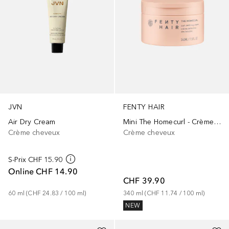
JVN
FENTY HAIR
Air Dry Cream
Mini The Homecurl - Crème De Définition Des Boucles
Crème cheveux
Crème cheveux
S-Prix
CHF 15.90
Online
CHF 14.90
CHF 39.90
60
ml
 (
CHF 24.83
 / 
100
ml
)
340
ml
 (
CHF 11.74
 / 
100
ml
)
NEW