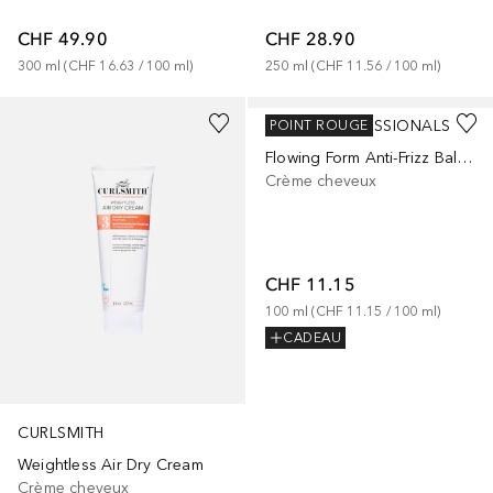
CHF 49.90
CHF 28.90
300
ml
 (
CHF 16.63
 / 
100
ml
)
250
ml
 (
CHF 11.56
 / 
100
ml
)
WELLA PROFESSIONALS
POINT ROUGE
Flowing Form Anti-Frizz Balsam
Crème cheveux
CHF 11.15
100
ml
 (
CHF 11.15
 / 
100
ml
)
CADEAU
CURLSMITH
Weightless Air Dry Cream
Crème cheveux