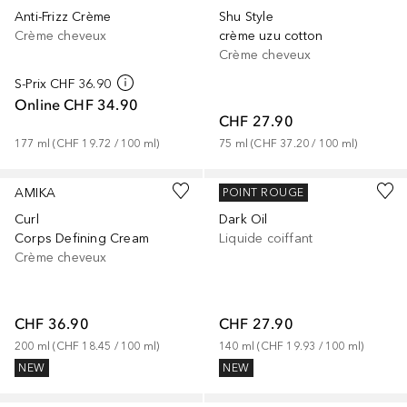
Anti-Frizz Crème
Shu Style
Crème cheveux
crème uzu cotton
Crème cheveux
S-Prix
CHF 36.90
Online
CHF 34.90
CHF 27.90
177
ml
 (
CHF 19.72
 / 
100
ml
)
75
ml
 (
CHF 37.20
 / 
100
ml
)
AMIKA
SEBASTIAN
POINT ROUGE
Curl
Dark Oil
Corps Defining Cream
Liquide coiffant
Crème cheveux
CHF 36.90
CHF 27.90
200
ml
 (
CHF 18.45
 / 
100
ml
)
140
ml
 (
CHF 19.93
 / 
100
ml
)
NEW
NEW