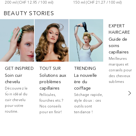
200
ml
 (
CHF 12.95
 / 
100
ml
)
150
ml
 (
CHF 21.27
 / 
100
ml
)
BEAUTY STORIES
Ignorer
EXPERT
HAIRCARE
Guide de
soins
capillaires
Meilleures
marques et
GET INSPIRED
TOUT SUR
TRENDING
conseils pour
Soin cuir
Solutions aux
La nouvelle
des cheveux
chevelu
problèmes
ère du
sublimes
capillaires
coiffage
Découvrez le
soin idéal du
Pellicules,
Séchage rapide,
cuir chevelu
fourches etc.?
style doux : ces
pour votre
Nos conseils
outils sont
routine.
pour en finir!
tendance !