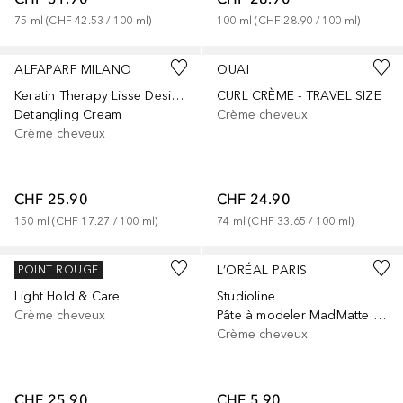
75
ml
 (
CHF 42.53
 / 
100
ml
)
100
ml
 (
CHF 28.90
 / 
100
ml
)
ALFAPARF MILANO
OUAI
Keratin Therapy Lisse Design
CURL CRÈME - TRAVEL SIZE
Detangling Cream
Crème cheveux
Crème cheveux
CHF 25.90
CHF 24.90
150
ml
 (
CHF 17.27
 / 
100
ml
)
74
ml
 (
CHF 33.65
 / 
100
ml
)
CURLSMITH
L’ORÉAL PARIS
POINT ROUGE
Light Hold & Care
Studioline
Crème cheveux
Pâte à modeler MadMatte Matte
Crème cheveux
CHF 25.90
CHF 5.90