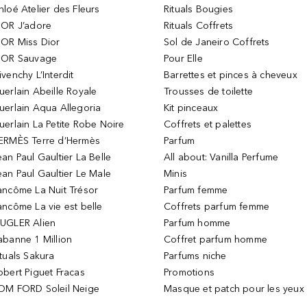
hloé Atelier des Fleurs
Rituals Bougies
IOR J’adore
Rituals Coffrets
IOR Miss Dior
Sol de Janeiro Coffrets
IOR Sauvage
Pour Elle
ivenchy L’Interdit
Barrettes et pinces à cheveux
uerlain Abeille Royale
Trousses de toilette
uerlain Aqua Allegoria
Kit pinceaux
uerlain La Petite Robe Noire
Coffrets et palettes
ERMÈS Terre d’Hermès
Parfum
ean Paul Gaultier La Belle
All about: Vanilla Perfume
ean Paul Gaultier Le Male
Minis
ancôme La Nuit Trésor
Parfum femme
ancôme La vie est belle
Coffrets parfum femme
UGLER Alien
Parfum homme
abanne 1 Million
Coffret parfum homme
ituals Sakura
Parfums niche
obert Piguet Fracas
Promotions
OM FORD Soleil Neige
Masque et patch pour les yeux