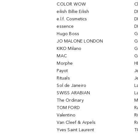
COLOR WOW
C
eilish Billie Eilish
D
e.l.f. Cosmetics
D
essence
D
Hugo Boss
G
JO MALONE LONDON
G
KIKO Milano
G
MAC
G
Morphe
H
Payot
J
Rituals
J
Sol de Janeiro
L
SWISS ARABIAN
L
The Ordinary
M
TOM FORD
R
Valentino
R
Van Cleef & Arpels
R
Yves Saint Laurent
T