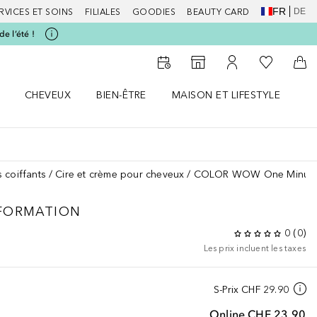
FR
DE
RVICES ET SOINS
FILIALES
GOODIES
BEAUTY CARD
e l’été !
Vers Ma Li
Vers le Storefinder
Vers Mon Compte
Vers
CHEVEUX
BIEN-ÊTRE
MAISON ET LIFESTYLE
D
orps le menu
Ouvrir Cheveux le menu
Ouvrir Bien-être le menu
Ouvrir Maison et Lifestyle le m
Ou
s coiffants
Cire et crème pour cheveux
COLOR WOW One Minute 
FORMATION
0
(
0
)
Les prix incluent les taxes
S-Prix
CHF 29.90
Online
CHF 23.90