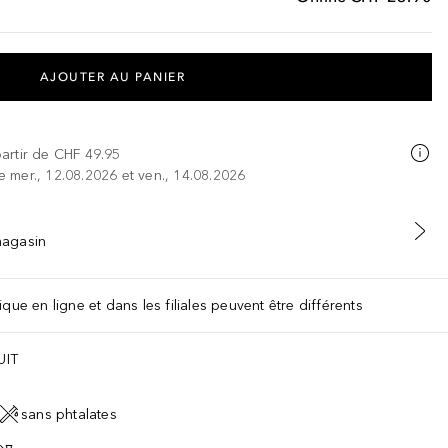
AJOUTER AU PANIER
partir de
CHF 49.95
re mer., 12.08.2026 et ven., 14.08.2026
 magasin
que en ligne et dans les filiales peuvent être différents
UIT
sans phtalates