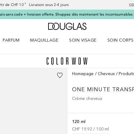
artir de CHF 10 ¹ Livraison sous 2-4 jours
SE
ais sans code + livraison offerte. Shoppez dès maintenant les incontournables d
Vers l'accueil Douglas
PARFUM
MAQUILLAGE
SOIN VISAGE
SOIN CORPS
ES le menu
Ouvrir Parfum le menu
Ouvrir Maquillage le menu
Ouvrir Soin visage le menu
Ouvrir Soin c
Homepage
Cheveux
Produit
ONE MINUTE TRANS
Crème cheveux
120 ml
CHF 19.92
 / 
100
ml