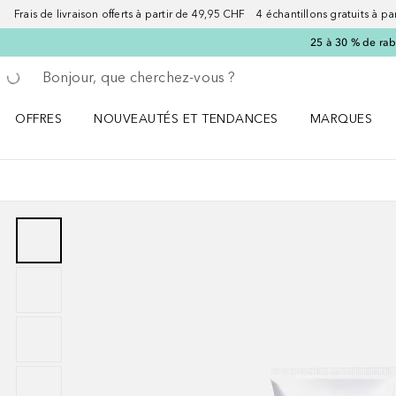
Frais de livraison offerts à partir de 49,95 CHF 4 échantillons gratuits à p
25 à 30 % de rab
Retourner
Exécuter la recherche
OFFRES
NOUVEAUTÉS ET TENDANCES
MARQUES
Ouvrir OFFRES le menu
Ouvrir NOUVEAUTÉS ET TENDANCES le menu
Ouvrir MARQU