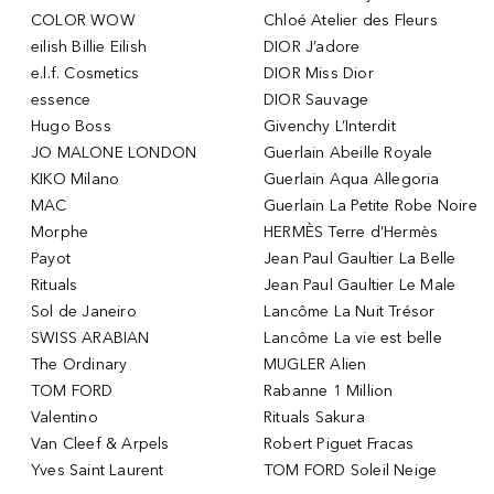
COLOR WOW
Chloé Atelier des Fleurs
eilish Billie Eilish
DIOR J’adore
e.l.f. Cosmetics
DIOR Miss Dior
essence
DIOR Sauvage
Hugo Boss
Givenchy L’Interdit
JO MALONE LONDON
Guerlain Abeille Royale
KIKO Milano
Guerlain Aqua Allegoria
MAC
Guerlain La Petite Robe Noire
Morphe
HERMÈS Terre d’Hermès
Payot
Jean Paul Gaultier La Belle
Rituals
Jean Paul Gaultier Le Male
Sol de Janeiro
Lancôme La Nuit Trésor
SWISS ARABIAN
Lancôme La vie est belle
The Ordinary
MUGLER Alien
TOM FORD
Rabanne 1 Million
Valentino
Rituals Sakura
Van Cleef & Arpels
Robert Piguet Fracas
Yves Saint Laurent
TOM FORD Soleil Neige