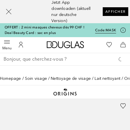
Jetzt App
[navigation.slideout.screenreader]
downloaden (aktuell
AFFICHER
nur deutsche
Version)
OFFERT : 2 mini masques cheveux dès 99 CHF !
Code:
MASK
Deal Beauty Card : sac en plus
Vers l'accueil Douglas
Vers Ma Li
Ouvrir le menu
Vers Mon Compte
Vers
Menu
Retourner
Exécuter la recherche
Homepage
Soin visage
Nettoyage de visage
Lait nettoyant
Or