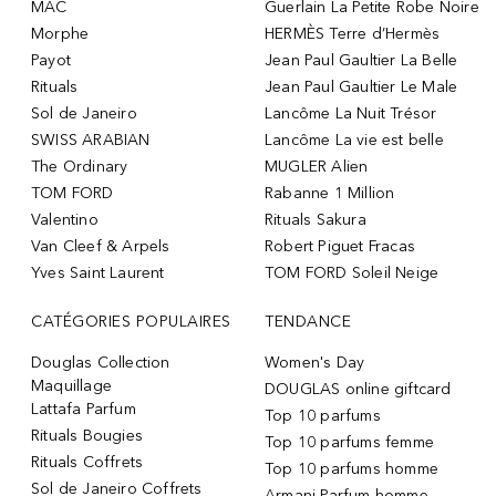
MAC
Guerlain La Petite Robe Noire
Morphe
HERMÈS Terre d’Hermès
Payot
Jean Paul Gaultier La Belle
Rituals
Jean Paul Gaultier Le Male
Sol de Janeiro
Lancôme La Nuit Trésor
SWISS ARABIAN
Lancôme La vie est belle
The Ordinary
MUGLER Alien
TOM FORD
Rabanne 1 Million
Valentino
Rituals Sakura
Van Cleef & Arpels
Robert Piguet Fracas
Yves Saint Laurent
TOM FORD Soleil Neige
CATÉGORIES POPULAIRES
TENDANCE
Douglas Collection
Women's Day
Maquillage
DOUGLAS online giftcard
Lattafa Parfum
Top 10 parfums
Rituals Bougies
Top 10 parfums femme
Rituals Coffrets
Top 10 parfums homme
Sol de Janeiro Coffrets
Armani Parfum homme