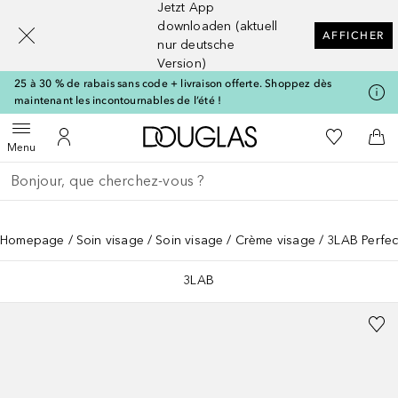
Jetzt App
[navigation.slideout.screenreader]
downloaden (aktuell
AFFICHER
nur deutsche
Version)
25 à 30 % de rabais sans code + livraison offerte. Shoppez dès
maintenant les incontournables de l’été !
Vers l'accueil Douglas
Vers Ma Li
Ouvrir le menu
Vers Mon Compte
Vers
Menu
Retourner
Exécuter la recherche
Homepage
Soin visage
Soin visage
Crème visage
3LAB Perfec
3LAB