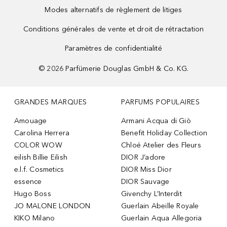
Modes alternatifs de règlement de litiges
Conditions générales de vente et droit de rétractation
Paramètres de confidentialité
©
2026
Parfümerie Douglas GmbH & Co. KG.
GRANDES MARQUES
PARFUMS POPULAIRES
Amouage
Armani Acqua di Giò
Carolina Herrera
Benefit Holiday Collection
COLOR WOW
Chloé Atelier des Fleurs
eilish Billie Eilish
DIOR J’adore
e.l.f. Cosmetics
DIOR Miss Dior
essence
DIOR Sauvage
Hugo Boss
Givenchy L’Interdit
JO MALONE LONDON
Guerlain Abeille Royale
KIKO Milano
Guerlain Aqua Allegoria