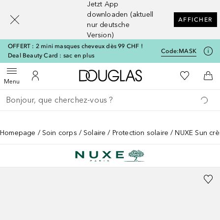
Jetzt App
[navigation.slideout.screenreader]
downloaden (aktuell
AFFICHER
nur deutsche
Version)
OFFERT : 2 mini masques cheveux dès 99 CHF !
Code:
MASK
Deal Beauty Card : sac en plus
Vers l'accueil Douglas
Vers Ma Li
Ouvrir le menu
Vers Mon Compte
Vers
Menu
Retourner
Exécuter la recherche
Homepage
Soin corps
Solaire
Protection solaire
NUXE Sun crè