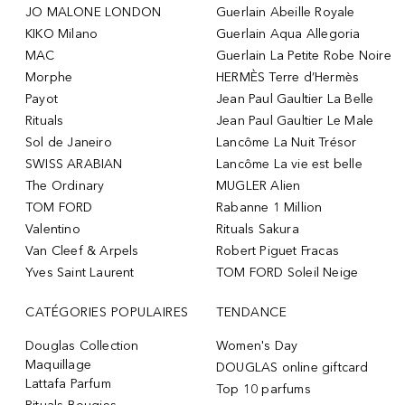
JO MALONE LONDON
Guerlain Abeille Royale
KIKO Milano
Guerlain Aqua Allegoria
MAC
Guerlain La Petite Robe Noire
Morphe
HERMÈS Terre d’Hermès
Payot
Jean Paul Gaultier La Belle
Rituals
Jean Paul Gaultier Le Male
Sol de Janeiro
Lancôme La Nuit Trésor
SWISS ARABIAN
Lancôme La vie est belle
The Ordinary
MUGLER Alien
TOM FORD
Rabanne 1 Million
Valentino
Rituals Sakura
Van Cleef & Arpels
Robert Piguet Fracas
Yves Saint Laurent
TOM FORD Soleil Neige
CATÉGORIES POPULAIRES
TENDANCE
Douglas Collection
Women's Day
Maquillage
DOUGLAS online giftcard
Lattafa Parfum
Top 10 parfums