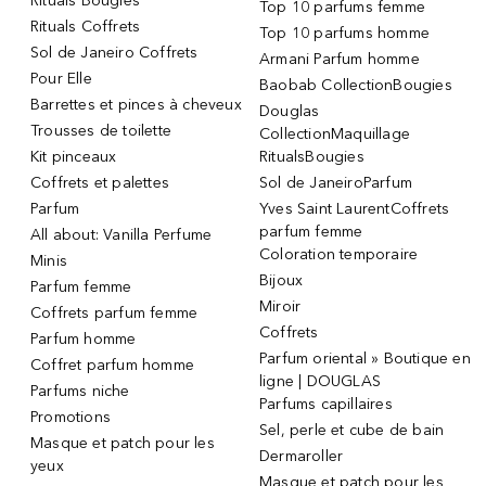
Rituals Bougies
Top 10 parfums femme
Rituals Coffrets
Top 10 parfums homme
Sol de Janeiro Coffrets
Armani Parfum homme
Pour Elle
Baobab CollectionBougies
Barrettes et pinces à cheveux
Douglas
Trousses de toilette
CollectionMaquillage
Kit pinceaux
RitualsBougies
Coffrets et palettes
Sol de JaneiroParfum
Parfum
Yves Saint LaurentCoffrets
parfum femme
All about: Vanilla Perfume
Coloration temporaire
Minis
Bijoux
Parfum femme
Miroir
Coffrets parfum femme
Coffrets
Parfum homme
Parfum oriental » Boutique en
Coffret parfum homme
ligne | DOUGLAS
Parfums niche
Parfums capillaires
Promotions
Sel, perle et cube de bain
Masque et patch pour les
Dermaroller
yeux
Masque et patch pour les