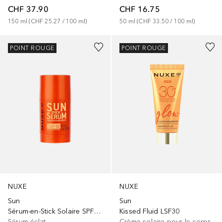
CHF 37.90
CHF 16.75
150
ml
 (
CHF 25.27
 / 
100
ml
)
50
ml
 (
CHF 33.50
 / 
100
ml
)
POINT ROUGE
POINT ROUGE
NUXE
NUXE
Sun
Sun
Sérum-en-Stick Solaire SPF50+
Kissed Fluid LSF30
Sérum éclat
Crème solaire pour le corps