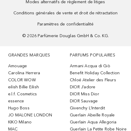
Modes alternatifs de règlement de litiges
Conditions générales de vente et droit de rétractation
Paramètres de confidentialité
©
2026
Parfümerie Douglas GmbH & Co. KG.
GRANDES MARQUES
PARFUMS POPULAIRES
Amouage
Armani Acqua di Giò
Carolina Herrera
Benefit Holiday Collection
COLOR WOW
Chloé Atelier des Fleurs
eilish Billie Eilish
DIOR J’adore
e.l.f. Cosmetics
DIOR Miss Dior
essence
DIOR Sauvage
Hugo Boss
Givenchy L’Interdit
JO MALONE LONDON
Guerlain Abeille Royale
KIKO Milano
Guerlain Aqua Allegoria
MAC
Guerlain La Petite Robe Noire