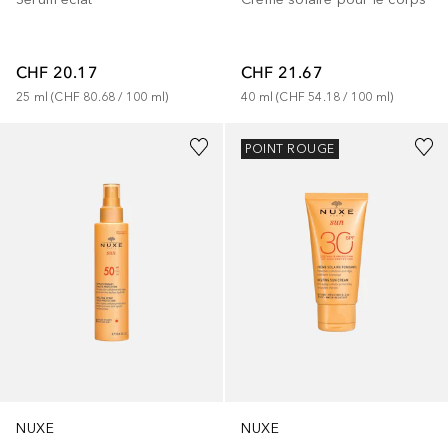
CHF 20.17
CHF 21.67
25
ml
 (
CHF 80.68
 / 
100
ml
)
40
ml
 (
CHF 54.18
 / 
100
ml
)
POINT ROUGE
NUXE
NUXE