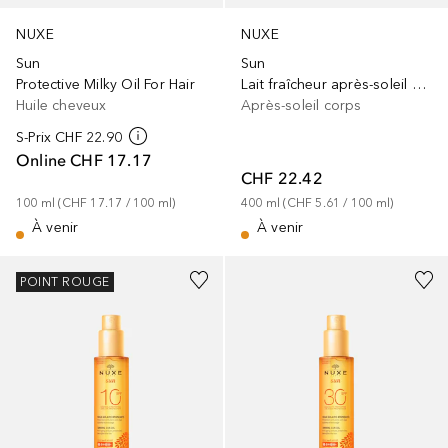
NUXE
NUXE
Sun
Sun
Protective Milky Oil For Hair
Lait fraîcheur après-soleil visage et corps
Huile cheveux
Après-soleil corps
S-Prix
CHF 22.90
Online
CHF 17.17
CHF 22.42
100
ml
 (
CHF 17.17
 / 
100
ml
)
400
ml
 (
CHF 5.61
 / 
100
ml
)
À venir
À venir
POINT ROUGE