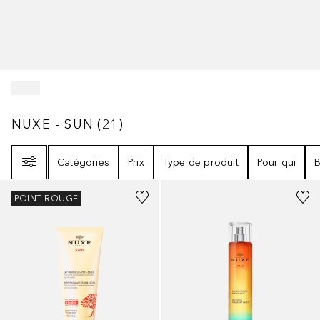
NUXE - SUN
21
RÉSULTATS
NUXE - SUN
(
21
)
Filtre
Catégories
Prix
Type de produit
Pour qui
B
POINT ROUGE