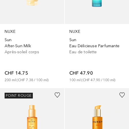
NUXE
NUXE
Sun
Sun
After-Sun Milk
Eau Délicieuse Parfumante
Après-soleil corps
Eau de toilette
CHF 14.75
CHF 47.90
200
ml
 (
CHF 7.38
 / 
100
ml
)
100
ml
 (
CHF 47.90
 / 
100
ml
)
POINT ROUGE