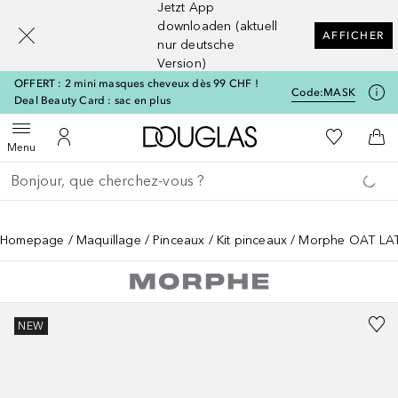
Jetzt App
[navigation.slideout.screenreader]
downloaden (aktuell
AFFICHER
nur deutsche
Version)
OFFERT : 2 mini masques cheveux dès 99 CHF !
Code:
MASK
Deal Beauty Card : sac en plus
Vers l'accueil Douglas
Vers Ma Li
Ouvrir le menu
Vers Mon Compte
Vers
Menu
Retourner
Exécuter la recherche
Homepage
Maquillage
Pinceaux
Kit pinceaux
Morphe OAT LAT
NEW