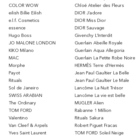
COLOR WOW
Chloé Atelier des Fleurs
eilish Billie Eilish
DIOR J’adore
e.l.f. Cosmetics
DIOR Miss Dior
essence
DIOR Sauvage
Hugo Boss
Givenchy L’Interdit
JO MALONE LONDON
Guerlain Abeille Royale
KIKO Milano
Guerlain Aqua Allegoria
MAC
Guerlain La Petite Robe Noire
Morphe
HERMÈS Terre d’Hermès
Payot
Jean Paul Gaultier La Belle
Rituals
Jean Paul Gaultier Le Male
Sol de Janeiro
Lancôme La Nuit Trésor
SWISS ARABIAN
Lancôme La vie est belle
The Ordinary
MUGLER Alien
TOM FORD
Rabanne 1 Million
Valentino
Rituals Sakura
Van Cleef & Arpels
Robert Piguet Fracas
Yves Saint Laurent
TOM FORD Soleil Neige