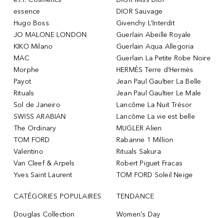
essence
DIOR Sauvage
Hugo Boss
Givenchy L’Interdit
JO MALONE LONDON
Guerlain Abeille Royale
KIKO Milano
Guerlain Aqua Allegoria
MAC
Guerlain La Petite Robe Noire
Morphe
HERMÈS Terre d’Hermès
Payot
Jean Paul Gaultier La Belle
Rituals
Jean Paul Gaultier Le Male
Sol de Janeiro
Lancôme La Nuit Trésor
SWISS ARABIAN
Lancôme La vie est belle
The Ordinary
MUGLER Alien
TOM FORD
Rabanne 1 Million
Valentino
Rituals Sakura
Van Cleef & Arpels
Robert Piguet Fracas
Yves Saint Laurent
TOM FORD Soleil Neige
CATÉGORIES POPULAIRES
TENDANCE
Douglas Collection
Women's Day