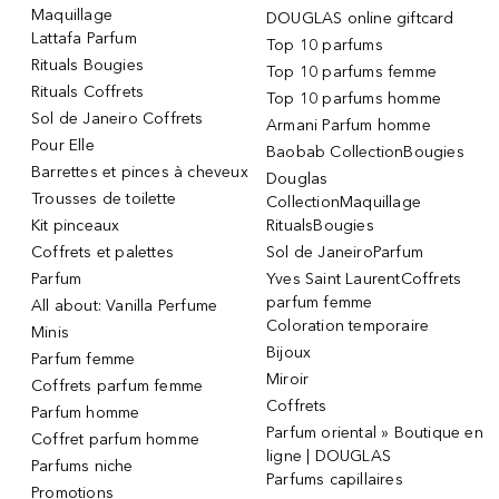
Maquillage
DOUGLAS online giftcard
Lattafa Parfum
Top 10 parfums
Rituals Bougies
Top 10 parfums femme
Rituals Coffrets
Top 10 parfums homme
Sol de Janeiro Coffrets
Armani Parfum homme
Pour Elle
Baobab CollectionBougies
Barrettes et pinces à cheveux
Douglas
Trousses de toilette
CollectionMaquillage
Kit pinceaux
RitualsBougies
Coffrets et palettes
Sol de JaneiroParfum
Parfum
Yves Saint LaurentCoffrets
parfum femme
All about: Vanilla Perfume
Coloration temporaire
Minis
Bijoux
Parfum femme
Miroir
Coffrets parfum femme
Coffrets
Parfum homme
Parfum oriental » Boutique en
Coffret parfum homme
ligne | DOUGLAS
Parfums niche
Parfums capillaires
Promotions