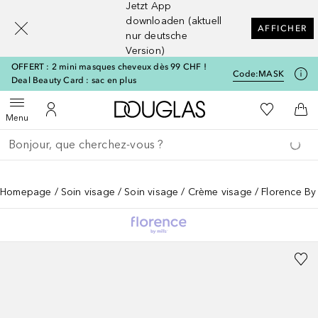
Jetzt App
[navigation.slideout.screenreader]
downloaden (aktuell
AFFICHER
nur deutsche
Version)
OFFERT : 2 mini masques cheveux dès 99 CHF !
Code:
MASK
Deal Beauty Card : sac en plus
Vers l'accueil Douglas
Vers Ma Li
Ouvrir le menu
Vers Mon Compte
Vers
Menu
Retourner
Exécuter la recherche
Homepage
Soin visage
Soin visage
Crème visage
Florence By