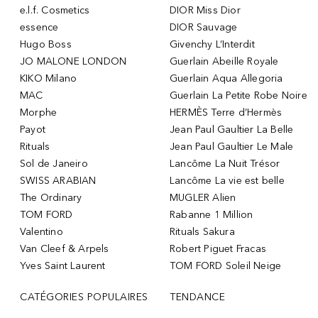
e.l.f. Cosmetics
DIOR Miss Dior
essence
DIOR Sauvage
Hugo Boss
Givenchy L’Interdit
JO MALONE LONDON
Guerlain Abeille Royale
KIKO Milano
Guerlain Aqua Allegoria
MAC
Guerlain La Petite Robe Noire
Morphe
HERMÈS Terre d’Hermès
Payot
Jean Paul Gaultier La Belle
Rituals
Jean Paul Gaultier Le Male
Sol de Janeiro
Lancôme La Nuit Trésor
SWISS ARABIAN
Lancôme La vie est belle
The Ordinary
MUGLER Alien
TOM FORD
Rabanne 1 Million
Valentino
Rituals Sakura
Van Cleef & Arpels
Robert Piguet Fracas
Yves Saint Laurent
TOM FORD Soleil Neige
CATÉGORIES POPULAIRES
TENDANCE