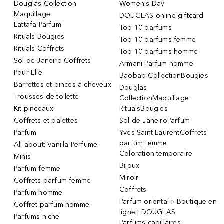
Douglas Collection
Women's Day
Maquillage
DOUGLAS online giftcard
Lattafa Parfum
Top 10 parfums
Rituals Bougies
Top 10 parfums femme
Rituals Coffrets
Top 10 parfums homme
Sol de Janeiro Coffrets
Armani Parfum homme
Pour Elle
Baobab CollectionBougies
Barrettes et pinces à cheveux
Douglas
Trousses de toilette
CollectionMaquillage
Kit pinceaux
RitualsBougies
Coffrets et palettes
Sol de JaneiroParfum
Parfum
Yves Saint LaurentCoffrets
parfum femme
All about: Vanilla Perfume
Coloration temporaire
Minis
Bijoux
Parfum femme
Miroir
Coffrets parfum femme
Coffrets
Parfum homme
Parfum oriental » Boutique en
Coffret parfum homme
ligne | DOUGLAS
Parfums niche
Parfums capillaires