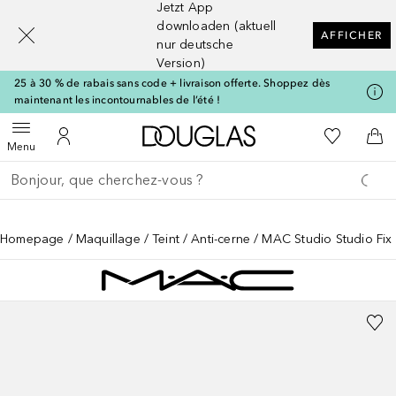
Jetzt App
[navigation.slideout.screenreader]
downloaden (aktuell
AFFICHER
nur deutsche
Version)
25 à 30 % de rabais sans code + livraison offerte. Shoppez dès
maintenant les incontournables de l’été !
Vers l'accueil Douglas
Vers Ma Li
Ouvrir le menu
Vers Mon Compte
Vers
Menu
Retourner
Exécuter la recherche
Homepage
Maquillage
Teint
Anti-cerne
MAC Studio Studio Fi