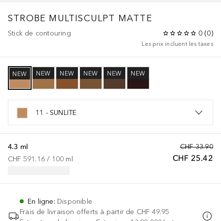
STROBE
MULTISCULPT MATTE
Stick de contouring
0
(
0
)
Les prix incluent les taxes
NEW
NEW
NEW
NEW
NEW
NEW
11 - SUNLITE
4.3 ml
CHF 33.90
CHF 25.42
CHF 591.16
 / 
100
ml
En ligne
:
Disponible
Frais de livraison offerts à partir de
CHF 49.95