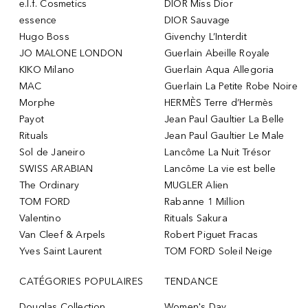
e.l.f. Cosmetics
DIOR Miss Dior
essence
DIOR Sauvage
Hugo Boss
Givenchy L’Interdit
JO MALONE LONDON
Guerlain Abeille Royale
KIKO Milano
Guerlain Aqua Allegoria
MAC
Guerlain La Petite Robe Noire
Morphe
HERMÈS Terre d’Hermès
Payot
Jean Paul Gaultier La Belle
Rituals
Jean Paul Gaultier Le Male
Sol de Janeiro
Lancôme La Nuit Trésor
SWISS ARABIAN
Lancôme La vie est belle
The Ordinary
MUGLER Alien
TOM FORD
Rabanne 1 Million
Valentino
Rituals Sakura
Van Cleef & Arpels
Robert Piguet Fracas
Yves Saint Laurent
TOM FORD Soleil Neige
CATÉGORIES POPULAIRES
TENDANCE
Douglas Collection
Women's Day