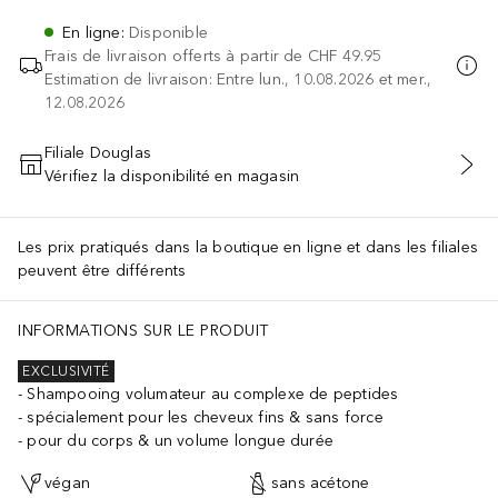
En ligne
:
Disponible
Frais de livraison offerts à partir de
CHF 49.95
Estimation de livraison: Entre lun., 10.08.2026 et mer.,
12.08.2026
Filiale Douglas
Vérifiez la disponibilité en magasin
AJOUTER AU PANIER
Les prix pratiqués dans la boutique en ligne et dans les filiales
peuvent être différents
 Peel Oil, Citrus Aurantium Peel Oil, Citrus Limon Peel Oil, Junipe
INFORMATIONS SUR LE PRODUIT
EXCLUSIVITÉ
Shampooing volumateur au complexe de peptides
spécialement pour les cheveux fins & sans force
pour du corps & un volume longue durée
végan
sans acétone