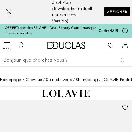
Jetzt App
[navigation.slideout.screenreader]
downloaden (aktuell
AFFICHER
nur deutsche
Version)
OFFERT: sac dès 89 CHF ! Deal Beauty Card : masque
Code:
HAIR
cheveux en plus
Vers l'accueil Douglas
Vers Ma Li
Ouvrir le menu
Vers Mon Compte
Vers
Menu
Retourner
Exécuter la recherche
Homepage
Cheveux
Soin cheveux
Shampoing
LOLAVIE Peptid