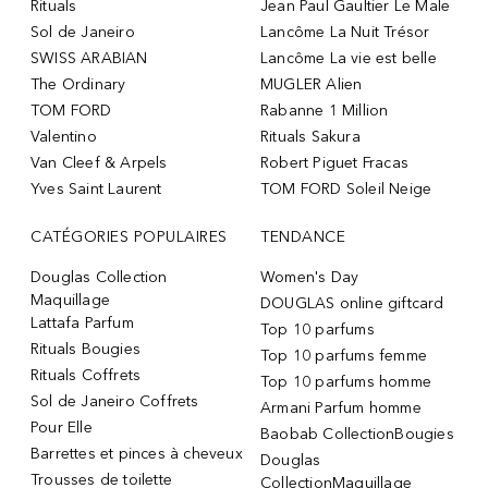
Rituals
Jean Paul Gaultier Le Male
Sol de Janeiro
Lancôme La Nuit Trésor
SWISS ARABIAN
Lancôme La vie est belle
The Ordinary
MUGLER Alien
TOM FORD
Rabanne 1 Million
Valentino
Rituals Sakura
Van Cleef & Arpels
Robert Piguet Fracas
Yves Saint Laurent
TOM FORD Soleil Neige
CATÉGORIES POPULAIRES
TENDANCE
Douglas Collection
Women's Day
Maquillage
DOUGLAS online giftcard
Lattafa Parfum
Top 10 parfums
Rituals Bougies
Top 10 parfums femme
Rituals Coffrets
Top 10 parfums homme
Sol de Janeiro Coffrets
Armani Parfum homme
Pour Elle
Baobab CollectionBougies
Barrettes et pinces à cheveux
Douglas
Trousses de toilette
CollectionMaquillage