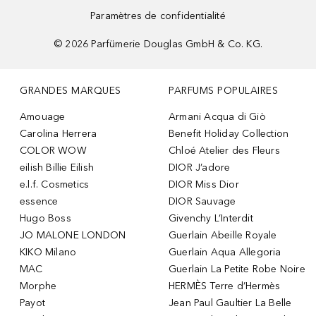
Paramètres de confidentialité
©
2026
Parfümerie Douglas GmbH & Co. KG.
GRANDES MARQUES
PARFUMS POPULAIRES
Amouage
Armani Acqua di Giò
Carolina Herrera
Benefit Holiday Collection
COLOR WOW
Chloé Atelier des Fleurs
eilish Billie Eilish
DIOR J’adore
e.l.f. Cosmetics
DIOR Miss Dior
essence
DIOR Sauvage
Hugo Boss
Givenchy L’Interdit
JO MALONE LONDON
Guerlain Abeille Royale
KIKO Milano
Guerlain Aqua Allegoria
MAC
Guerlain La Petite Robe Noire
Morphe
HERMÈS Terre d’Hermès
Payot
Jean Paul Gaultier La Belle