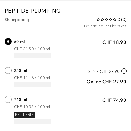
PEPTIDE PLUMPING
Shampooing
0
(
0
)
Les prix incluent les taxes
60 ml
CHF 18.90
CHF 31.50
 / 
100
ml
250 ml
S-Prix
CHF 27.90
CHF 11.16
 / 
100
ml
Online
CHF 27.90
710 ml
CHF 74.90
CHF 10.55
 / 
100
ml
PETIT PRIX