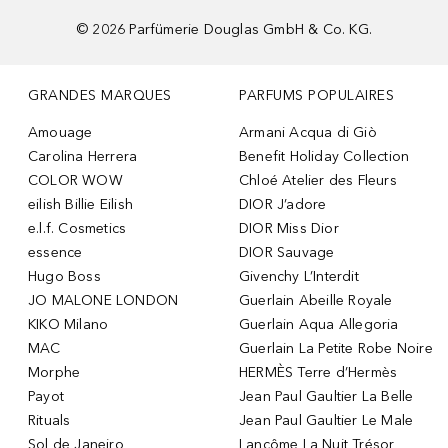
©
2026
Parfümerie Douglas GmbH & Co. KG.
GRANDES MARQUES
PARFUMS POPULAIRES
Amouage
Armani Acqua di Giò
Carolina Herrera
Benefit Holiday Collection
COLOR WOW
Chloé Atelier des Fleurs
eilish Billie Eilish
DIOR J’adore
e.l.f. Cosmetics
DIOR Miss Dior
essence
DIOR Sauvage
Hugo Boss
Givenchy L’Interdit
JO MALONE LONDON
Guerlain Abeille Royale
KIKO Milano
Guerlain Aqua Allegoria
MAC
Guerlain La Petite Robe Noire
Morphe
HERMÈS Terre d’Hermès
Payot
Jean Paul Gaultier La Belle
Rituals
Jean Paul Gaultier Le Male
Sol de Janeiro
Lancôme La Nuit Trésor