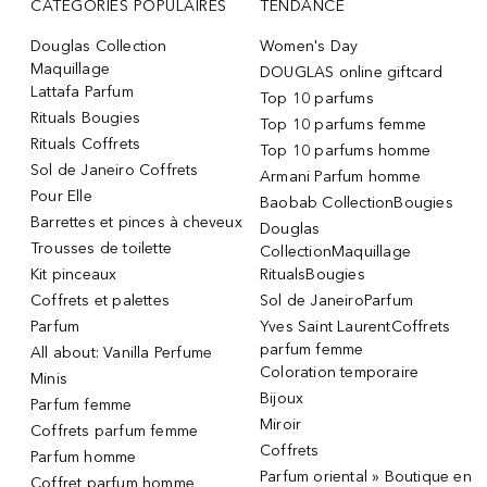
CATÉGORIES POPULAIRES
TENDANCE
Douglas Collection
Women's Day
Maquillage
DOUGLAS online giftcard
Lattafa Parfum
Top 10 parfums
Rituals Bougies
Top 10 parfums femme
Rituals Coffrets
Top 10 parfums homme
Sol de Janeiro Coffrets
Armani Parfum homme
Pour Elle
Baobab CollectionBougies
Barrettes et pinces à cheveux
Douglas
Trousses de toilette
CollectionMaquillage
Kit pinceaux
RitualsBougies
Coffrets et palettes
Sol de JaneiroParfum
Parfum
Yves Saint LaurentCoffrets
parfum femme
All about: Vanilla Perfume
Coloration temporaire
Minis
Bijoux
Parfum femme
Miroir
Coffrets parfum femme
Coffrets
Parfum homme
Parfum oriental » Boutique en
Coffret parfum homme