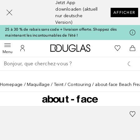
Jetzt App
[navigation.slideout.screenreader]
downloaden (aktuell
AFFICHER
nur deutsche
Version)
25 à 30 % de rabais sans code + livraison offerte. Shoppez dès
maintenant les incontournables de l’été !
Vers l'accueil Douglas
Vers Ma Li
Ouvrir le menu
Vers Mon Compte
Vers
Menu
Retourner
Exécuter la recherche
Homepage
Maquillage
Teint
Contouring
about-face Beach Fre