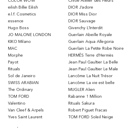
COLOR WOW
Chloé Atelier des Fleurs
eilish Billie Eilish
DIOR J’adore
e.l.f. Cosmetics
DIOR Miss Dior
essence
DIOR Sauvage
Hugo Boss
Givenchy L’Interdit
JO MALONE LONDON
Guerlain Abeille Royale
KIKO Milano
Guerlain Aqua Allegoria
MAC
Guerlain La Petite Robe Noire
Morphe
HERMÈS Terre d’Hermès
Payot
Jean Paul Gaultier La Belle
Rituals
Jean Paul Gaultier Le Male
Sol de Janeiro
Lancôme La Nuit Trésor
SWISS ARABIAN
Lancôme La vie est belle
The Ordinary
MUGLER Alien
TOM FORD
Rabanne 1 Million
Valentino
Rituals Sakura
Van Cleef & Arpels
Robert Piguet Fracas
Yves Saint Laurent
TOM FORD Soleil Neige