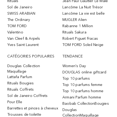
Rituals
Jean Paul Gaultier Le Male
Sol de Janeiro
Lancôme La Nuit Trésor
SWISS ARABIAN
Lancôme La vie est belle
The Ordinary
MUGLER Alien
TOM FORD
Rabanne 1 Million
Valentino
Rituals Sakura
Van Cleef & Arpels
Robert Piguet Fracas
Yves Saint Laurent
TOM FORD Soleil Neige
CATÉGORIES POPULAIRES
TENDANCE
Douglas Collection
Women's Day
Maquillage
DOUGLAS online giftcard
Lattafa Parfum
Top 10 parfums
Rituals Bougies
Top 10 parfums femme
Rituals Coffrets
Top 10 parfums homme
Sol de Janeiro Coffrets
Armani Parfum homme
Pour Elle
Baobab CollectionBougies
Barrettes et pinces à cheveux
Douglas
Trousses de toilette
CollectionMaquillage