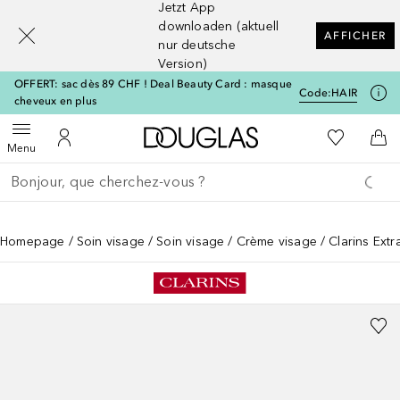
Jetzt App
[navigation.slideout.screenreader]
downloaden (aktuell
AFFICHER
nur deutsche
Version)
OFFERT: sac dès 89 CHF ! Deal Beauty Card : masque
Code:
HAIR
cheveux en plus
Vers l'accueil Douglas
Vers Ma Li
Ouvrir le menu
Vers Mon Compte
Vers
Menu
Retourner
Exécuter la recherche
Homepage
Soin visage
Soin visage
Crème visage
Clarins Ext