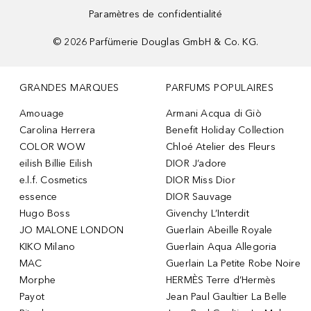
Paramètres de confidentialité
©
2026
Parfümerie Douglas GmbH & Co. KG.
GRANDES MARQUES
PARFUMS POPULAIRES
Amouage
Armani Acqua di Giò
Carolina Herrera
Benefit Holiday Collection
COLOR WOW
Chloé Atelier des Fleurs
eilish Billie Eilish
DIOR J’adore
e.l.f. Cosmetics
DIOR Miss Dior
essence
DIOR Sauvage
Hugo Boss
Givenchy L’Interdit
JO MALONE LONDON
Guerlain Abeille Royale
KIKO Milano
Guerlain Aqua Allegoria
MAC
Guerlain La Petite Robe Noire
Morphe
HERMÈS Terre d’Hermès
Payot
Jean Paul Gaultier La Belle