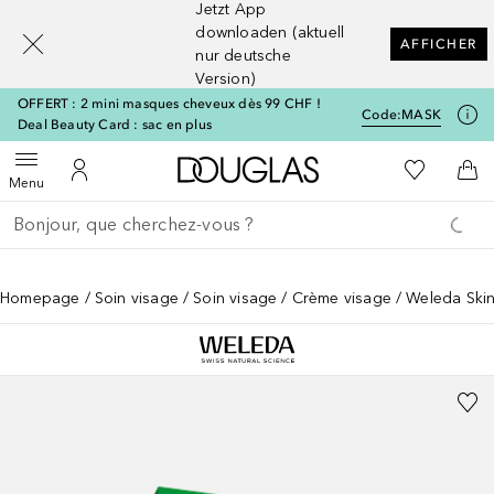
Jetzt App
[navigation.slideout.screenreader]
downloaden (aktuell
AFFICHER
nur deutsche
Version)
OFFERT : 2 mini masques cheveux dès 99 CHF !
Code:
MASK
Deal Beauty Card : sac en plus
Vers l'accueil Douglas
Vers Ma Li
Ouvrir le menu
Vers Mon Compte
Vers
Menu
Retourner
Exécuter la recherche
Homepage
Soin visage
Soin visage
Crème visage
Weleda Ski