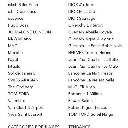
eilish Billie Eilish
DIOR J’adore
e.l.f. Cosmetics
DIOR Miss Dior
essence
DIOR Sauvage
Hugo Boss
Givenchy L’Interdit
JO MALONE LONDON
Guerlain Abeille Royale
KIKO Milano
Guerlain Aqua Allegoria
MAC
Guerlain La Petite Robe Noire
Morphe
HERMÈS Terre d’Hermès
Payot
Jean Paul Gaultier La Belle
Rituals
Jean Paul Gaultier Le Male
Sol de Janeiro
Lancôme La Nuit Trésor
SWISS ARABIAN
Lancôme La vie est belle
The Ordinary
MUGLER Alien
TOM FORD
Rabanne 1 Million
Valentino
Rituals Sakura
Van Cleef & Arpels
Robert Piguet Fracas
Yves Saint Laurent
TOM FORD Soleil Neige
CATÉGORIES POPULAIRES
TENDANCE