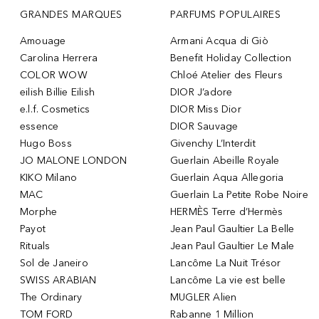
GRANDES MARQUES
PARFUMS POPULAIRES
Amouage
Armani Acqua di Giò
Carolina Herrera
Benefit Holiday Collection
COLOR WOW
Chloé Atelier des Fleurs
eilish Billie Eilish
DIOR J’adore
e.l.f. Cosmetics
DIOR Miss Dior
essence
DIOR Sauvage
Hugo Boss
Givenchy L’Interdit
JO MALONE LONDON
Guerlain Abeille Royale
KIKO Milano
Guerlain Aqua Allegoria
MAC
Guerlain La Petite Robe Noire
Morphe
HERMÈS Terre d’Hermès
Payot
Jean Paul Gaultier La Belle
Rituals
Jean Paul Gaultier Le Male
Sol de Janeiro
Lancôme La Nuit Trésor
SWISS ARABIAN
Lancôme La vie est belle
The Ordinary
MUGLER Alien
TOM FORD
Rabanne 1 Million