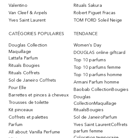
Valentino
Rituals Sakura
Van Cleef & Arpels
Robert Piguet Fracas
Yves Saint Laurent
TOM FORD Soleil Neige
CATÉGORIES POPULAIRES
TENDANCE
Douglas Collection
Women's Day
Maquillage
DOUGLAS online giftcard
Lattafa Parfum
Top 10 parfums
Rituals Bougies
Top 10 parfums femme
Rituals Coffrets
Top 10 parfums homme
Sol de Janeiro Coffrets
Armani Parfum homme
Pour Elle
Baobab CollectionBougies
Barrettes et pinces à cheveux
Douglas
Trousses de toilette
CollectionMaquillage
Kit pinceaux
RitualsBougies
Coffrets et palettes
Sol de JaneiroParfum
Parfum
Yves Saint LaurentCoffrets
parfum femme
All about: Vanilla Perfume
Coloration temporaire