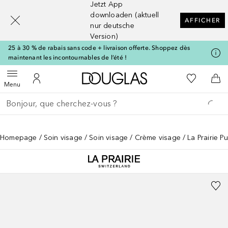
Jetzt App
[navigation.slideout.screenreader]
downloaden (aktuell
AFFICHER
nur deutsche
Version)
25 à 30 % de rabais sans code + livraison offerte. Shoppez dès
maintenant les incontournables de l’été !
Vers l'accueil Douglas
Vers Ma Li
Ouvrir le menu
Vers Mon Compte
Vers
Menu
Retourner
Exécuter la recherche
Homepage
Soin visage
Soin visage
Crème visage
La Prairie 