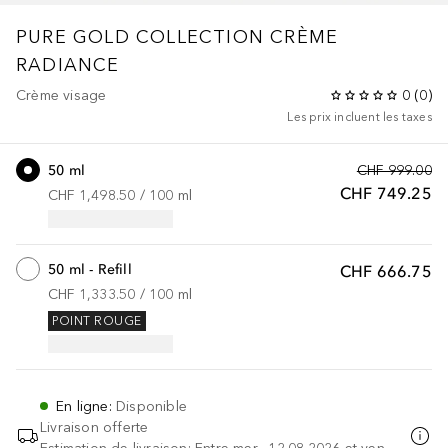
PURE GOLD COLLECTION
CRÈME
RADIANCE
Crème visage
0
(
0
)
Les prix incluent les taxes
50 ml
CHF 999.00
CHF 749.25
CHF 1,498.50
 / 
100
ml
50 ml - Refill
CHF 666.75
CHF 1,333.50
 / 
100
ml
POINT ROUGE
En ligne
:
Disponible
Livraison offerte