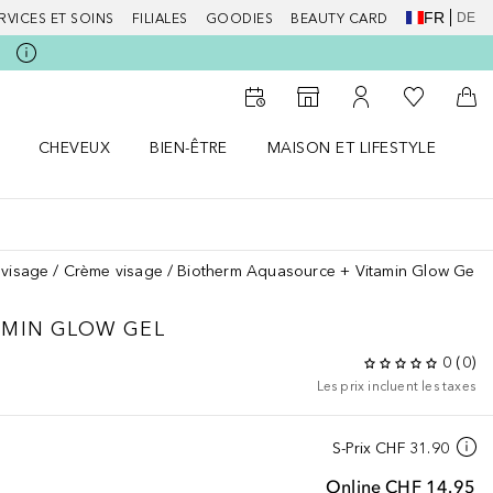
FR
DE
RVICES ET SOINS
FILIALES
GOODIES
BEAUTY CARD
Vers Ma Li
Vers le Storefinder
Vers Mon Compte
Vers
CHEVEUX
BIEN-ÊTRE
MAISON ET LIFESTYLE
D
orps le menu
Ouvrir Cheveux le menu
Ouvrir Bien-être le menu
Ouvrir Maison et Lifestyle le m
Ou
 visage
Crème visage
Biotherm Aquasource + Vitamin Glow Gel
AMIN GLOW GEL
0
(
0
)
Les prix incluent les taxes
S-Prix
CHF 31.90
Online
CHF 14.95