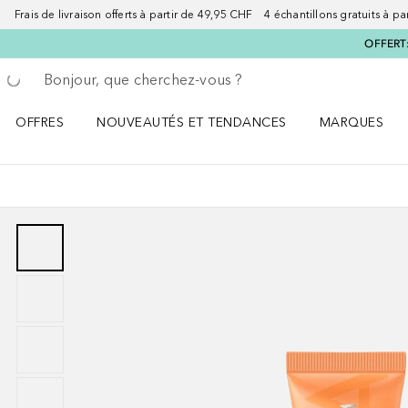
Frais de livraison offerts à partir de 49,95 CHF 4 échantillons gratuits à p
OFFERT:
Retourner
Exécuter la recherche
OFFRES
NOUVEAUTÉS ET TENDANCES
MARQUES
Ouvrir OFFRES le menu
Ouvrir NOUVEAUTÉS ET TENDANCES le menu
Ouvrir MARQU