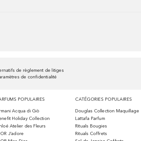
rnatifs de règlement de litiges
aramètres de confidentialité
ARFUMS POPULAIRES
CATÉGORIES POPULAIRES
rmani Acqua di Giò
Douglas Collection Maquillage
enefit Holiday Collection
Lattafa Parfum
hloé Atelier des Fleurs
Rituals Bougies
IOR J’adore
Rituals Coffrets