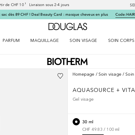
artir de CHF 10 ¹ Livraison sous 2-4 jours
SE
 sac dès 89 CHF ! Deal Beauty Card : masque cheveux en plus
Code:
HAIR
Vers l'accueil Douglas
PARFUM
MAQUILLAGE
SOIN VISAGE
SOIN CORPS
ES le menu
Ouvrir Parfum le menu
Ouvrir Maquillage le menu
Ouvrir Soin visage le menu
Ouvrir Soin c
Homepage
Soin visage
Soin
AQUASOURCE
+ VIT
Gel visage
30 ml
CHF 49.83
 / 
100
ml