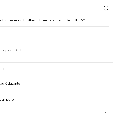
e Biotherm ou Biotherm Homme à partir de CHF 39*
 corps
-
50
ml
UIT
au éclatante
t
heur pure