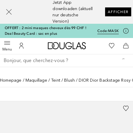
Jetzt App
[navigation.slideout.screenreader]
downloaden (aktuell
AFFICHER
nur deutsche
Version)
OFFERT : 2 mini masques cheveux dès 99 CHF !
Code:
MASK
Deal Beauty Card : sac en plus
Vers l'accueil Douglas
Vers Ma Li
Ouvrir le menu
Vers Mon Compte
Vers
Menu
Retourner
Exécuter la recherche
Homepage
Maquillage
Teint
Blush
DIOR Dior Backstage Rosy