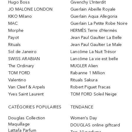
Hugo Boss
Givenchy L’Interdit
JO MALONE LONDON
Guerlain Abeille Royale
KIKO Milano
Guerlain Aqua Allegoria
MAC
Guerlain La Petite Robe Noire
Morphe
HERMÈS Terre d’Hermès
Payot
Jean Paul Gaultier La Belle
Rituals
Jean Paul Gaultier Le Male
Sol de Janeiro
Lancôme La Nuit Trésor
SWISS ARABIAN
Lancôme La vie est belle
The Ordinary
MUGLER Alien
TOM FORD
Rabanne 1 Million
Valentino
Rituals Sakura
Van Cleef & Arpels
Robert Piguet Fracas
Yves Saint Laurent
TOM FORD Soleil Neige
CATÉGORIES POPULAIRES
TENDANCE
Douglas Collection
Women's Day
Maquillage
DOUGLAS online giftcard
Lattafa Parfum