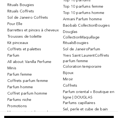
Top 10 parfums
Rituals Bougies
Top 10 parfums femme
Rituals Coffrets
Top 10 parfums homme
Sol de Janeiro Coffrets
Armani Parfum homme
Pour Elle
Baobab CollectionBougies
Barrettes et pinces à cheveux
Douglas
Trousses de toilette
CollectionMaquillage
Kit pinceaux
RitualsBougies
Coffrets et palettes
Sol de JaneiroParfum
Parfum
Yves Saint LaurentCoffrets
parfum femme
All about: Vanilla Perfume
Coloration temporaire
Minis
Bijoux
Parfum femme
Miroir
Coffrets parfum femme
Coffrets
Parfum homme
Parfum oriental » Boutique en
Coffret parfum homme
ligne | DOUGLAS
Parfums niche
Parfums capillaires
Promotions
Sel, perle et cube de bain
Masque et patch pour les
Dermaroller
yeux