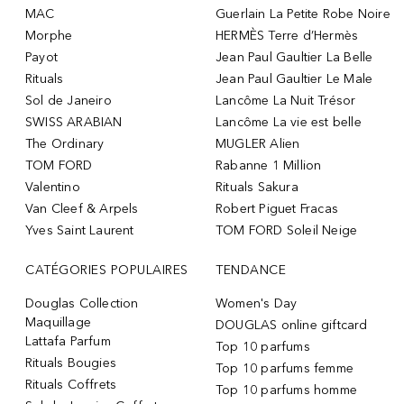
MAC
Guerlain La Petite Robe Noire
Morphe
HERMÈS Terre d’Hermès
Payot
Jean Paul Gaultier La Belle
Rituals
Jean Paul Gaultier Le Male
Sol de Janeiro
Lancôme La Nuit Trésor
SWISS ARABIAN
Lancôme La vie est belle
The Ordinary
MUGLER Alien
TOM FORD
Rabanne 1 Million
Valentino
Rituals Sakura
Van Cleef & Arpels
Robert Piguet Fracas
Yves Saint Laurent
TOM FORD Soleil Neige
CATÉGORIES POPULAIRES
TENDANCE
Douglas Collection
Women's Day
Maquillage
DOUGLAS online giftcard
Lattafa Parfum
Top 10 parfums
Rituals Bougies
Top 10 parfums femme
Rituals Coffrets
Top 10 parfums homme