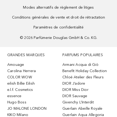
Modes alternatifs de règlement de litiges
Conditions générales de vente et droit de rétractation
Paramètres de confidentialité
©
2026
Parfümerie Douglas GmbH & Co. KG.
GRANDES MARQUES
PARFUMS POPULAIRES
Amouage
Armani Acqua di Giò
Carolina Herrera
Benefit Holiday Collection
COLOR WOW
Chloé Atelier des Fleurs
eilish Billie Eilish
DIOR J’adore
e.l.f. Cosmetics
DIOR Miss Dior
essence
DIOR Sauvage
Hugo Boss
Givenchy L’Interdit
JO MALONE LONDON
Guerlain Abeille Royale
KIKO Milano
Guerlain Aqua Allegoria