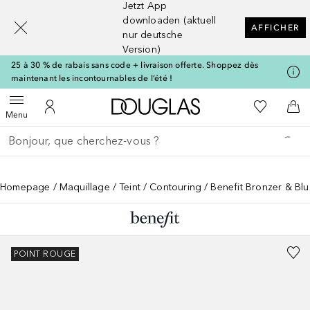
Jetzt App
[navigation.slideout.screenreader]
downloaden (aktuell
AFFICHER
nur deutsche
Version)
25 à 30 % de rabais sans code + livraison offerte. Shoppez dès
maintenant les incontournables de l’été !
Vers l'accueil Douglas
Vers Ma Li
Ouvrir le menu
Vers Mon Compte
Vers
Menu
Retourner
Exécuter la recherche
Homepage
Maquillage
Teint
Contouring
Benefit Bronzer & Bl
POINT ROUGE