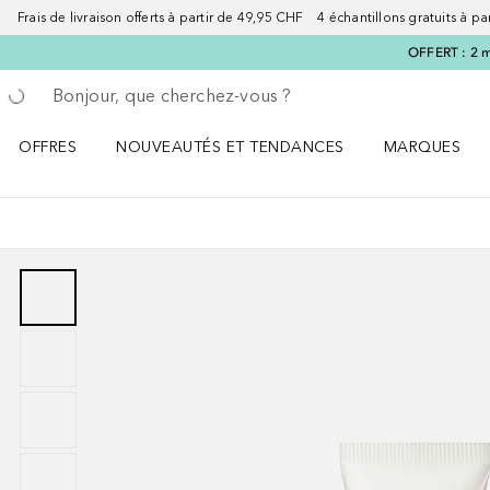
Frais de livraison offerts à partir de 49,95 CHF 4 échantillons gratuits à p
OFFERT : 2 m
Retourner
Exécuter la recherche
OFFRES
NOUVEAUTÉS ET TENDANCES
MARQUES
Ouvrir OFFRES le menu
Ouvrir NOUVEAUTÉS ET TENDANCES le menu
Ouvrir MARQU