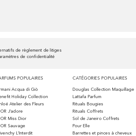
rnatifs de règlement de litiges
aramètres de confidentialité
ARFUMS POPULAIRES
CATÉGORIES POPULAIRES
rmani Acqua di Giò
Douglas Collection Maquillage
enefit Holiday Collection
Lattafa Parfum
hloé Atelier des Fleurs
Rituals Bougies
IOR J’adore
Rituals Coffrets
IOR Miss Dior
Sol de Janeiro Coffrets
IOR Sauvage
Pour Elle
ivenchy L’Interdit
Barrettes et pinces à cheveux