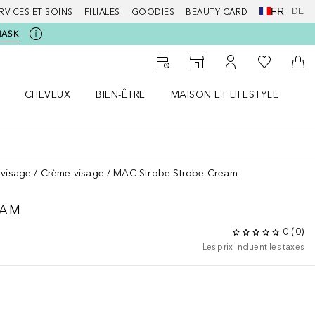
FR
DE
RVICES ET SOINS
FILIALES
GOODIES
BEAUTY CARD
MASK
Vers Ma Li
Vers le Storefinder
Vers Mon Compte
Vers
CHEVEUX
BIEN-ÊTRE
MAISON ET LIFESTYLE
D
orps le menu
Ouvrir Cheveux le menu
Ouvrir Bien-être le menu
Ouvrir Maison et Lifestyle le m
Ou
 visage
Crème visage
MAC Strobe Strobe Cream
EAM
0
(
0
)
Les prix incluent les taxes