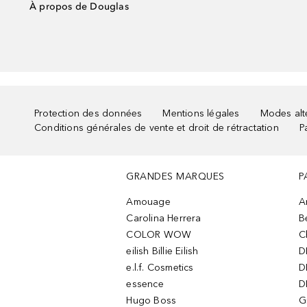
À propos de Douglas
Protection des données
Mentions légales
Modes alte
Conditions générales de vente et droit de rétractation
P
GRANDES MARQUES
P
Amouage
A
Carolina Herrera
B
COLOR WOW
C
eilish Billie Eilish
D
e.l.f. Cosmetics
D
essence
D
Hugo Boss
G