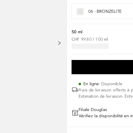
06 - BRONZELITE
50 ml
CHF 99.80
 / 
100
ml
En ligne
:
Disponible
Frais de livraison offerts à 
Estimation de livraison: Ent
Filiale Douglas
Vérifiez la disponibilité en