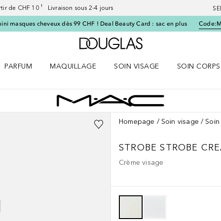
artir de CHF 10 ¹ Livraison sous 2-4 jours
SE
ini masques cheveux dès 99 CHF ! Deal Beauty Card : sac en plus
Code:
Vers l'accueil Douglas
PARFUM
MAQUILLAGE
SOIN VISAGE
SOIN CORPS
ES le menu
Ouvrir Parfum le menu
Ouvrir Maquillage le menu
Ouvrir Soin visage le menu
Ouvrir Soin c
Homepage
Soin visage
Soin
STROBE
STROBE CR
Crème visage