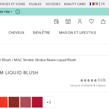
FR
DE
RVICES ET SOINS
FILIALES
GOODIES
BEAUTY CARD
e l’été !
Vers Ma Li
Vers le Storefinder
Vers Mon Compte
Vers
CHEVEUX
BIEN-ÊTRE
MAISON ET LIFESTYLE
D
orps le menu
Ouvrir Cheveux le menu
Ouvrir Bien-être le menu
Ouvrir Maison et Lifestyle le m
Ou
Blush
MAC Strobe Strobe Beam Liquid Blush
M LIQUID BLUSH
0
(
0
)
Les prix incluent les taxes
+
2