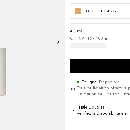
01 - LIGHTNING
4.3 ml
CHF 591.16
 / 
100
ml
En ligne
:
Disponible
Frais de livraison offerts à 
Estimation de livraison: Ent
Filiale Douglas
Vérifiez la disponibilité en