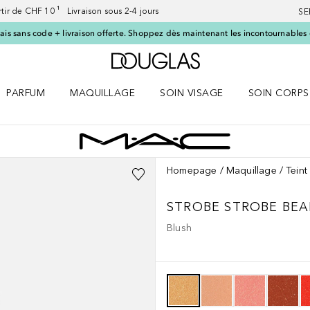
artir de CHF 10 ¹ Livraison sous 2-4 jours
SE
ais sans code + livraison offerte. Shoppez dès maintenant les incontournables d
Vers l'accueil Douglas
PARFUM
MAQUILLAGE
SOIN VISAGE
SOIN CORPS
ES le menu
Ouvrir Parfum le menu
Ouvrir Maquillage le menu
Ouvrir Soin visage le menu
Ouvrir Soin c
Homepage
Maquillage
Teint
STROBE
STROBE BEA
Blush