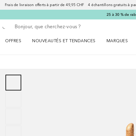
Frais de livraison offerts à partir de 49,95 CHF 4 échantillons gratuits à p
25 à 30 % de rab
Retourner
Exécuter la recherche
OFFRES
NOUVEAUTÉS ET TENDANCES
MARQUES
Ouvrir OFFRES le menu
Ouvrir NOUVEAUTÉS ET TENDANCES le menu
Ouvrir MARQU