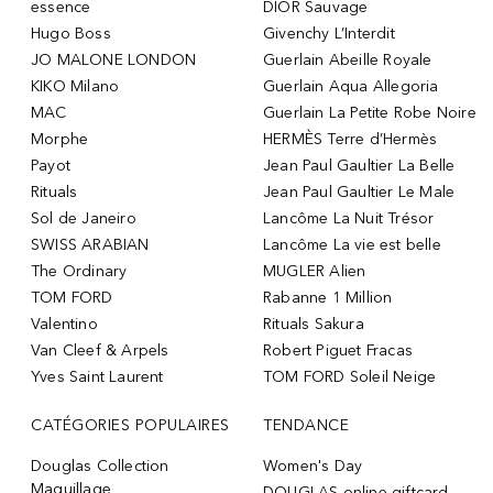
essence
DIOR Sauvage
Hugo Boss
Givenchy L’Interdit
JO MALONE LONDON
Guerlain Abeille Royale
KIKO Milano
Guerlain Aqua Allegoria
MAC
Guerlain La Petite Robe Noire
Morphe
HERMÈS Terre d’Hermès
Payot
Jean Paul Gaultier La Belle
Rituals
Jean Paul Gaultier Le Male
Sol de Janeiro
Lancôme La Nuit Trésor
SWISS ARABIAN
Lancôme La vie est belle
The Ordinary
MUGLER Alien
TOM FORD
Rabanne 1 Million
Valentino
Rituals Sakura
Van Cleef & Arpels
Robert Piguet Fracas
Yves Saint Laurent
TOM FORD Soleil Neige
CATÉGORIES POPULAIRES
TENDANCE
Douglas Collection
Women's Day
Maquillage
DOUGLAS online giftcard