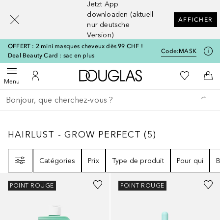
Jetzt App
[navigation.slideout.screenreader]
downloaden (aktuell
AFFICHER
nur deutsche
Version)
OFFERT : 2 mini masques cheveux dès 99 CHF !
Code:
MASK
Deal Beauty Card : sac en plus
Vers l'accueil Douglas
Vers Ma Li
Ouvrir le menu
Vers Mon Compte
Vers
Menu
Retourner
Exécuter la recherche
HAIRLUST - GROW PERFECT
5
RÉSULTATS
HAIRLUST - GROW PERFECT
(
5
)
Filtre
Catégories
Prix
Type de produit
Pour qui
B
POINT ROUGE
POINT ROUGE