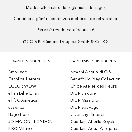
Modes alternatifs de règlement de litiges
Conditions générales de vente et droit de rétractation
Paramètres de confidentialité
©
2026
Parfümerie Douglas GmbH & Co. KG.
GRANDES MARQUES
PARFUMS POPULAIRES
Amouage
Armani Acqua di Giò
Carolina Herrera
Benefit Holiday Collection
COLOR WOW
Chloé Atelier des Fleurs
eilish Billie Eilish
DIOR J’adore
e.l.f. Cosmetics
DIOR Miss Dior
essence
DIOR Sauvage
Hugo Boss
Givenchy L’Interdit
JO MALONE LONDON
Guerlain Abeille Royale
KIKO Milano
Guerlain Aqua Allegoria