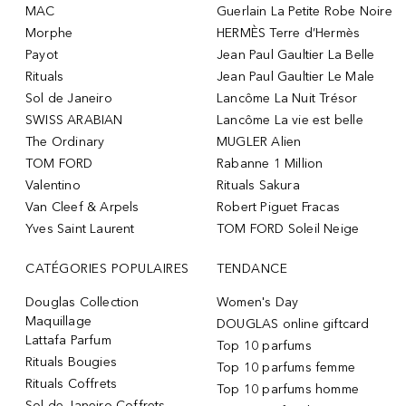
MAC
Guerlain La Petite Robe Noire
Morphe
HERMÈS Terre d’Hermès
Payot
Jean Paul Gaultier La Belle
Rituals
Jean Paul Gaultier Le Male
Sol de Janeiro
Lancôme La Nuit Trésor
SWISS ARABIAN
Lancôme La vie est belle
The Ordinary
MUGLER Alien
TOM FORD
Rabanne 1 Million
Valentino
Rituals Sakura
Van Cleef & Arpels
Robert Piguet Fracas
Yves Saint Laurent
TOM FORD Soleil Neige
CATÉGORIES POPULAIRES
TENDANCE
Douglas Collection
Women's Day
Maquillage
DOUGLAS online giftcard
Lattafa Parfum
Top 10 parfums
Rituals Bougies
Top 10 parfums femme
Rituals Coffrets
Top 10 parfums homme
Sol de Janeiro Coffrets