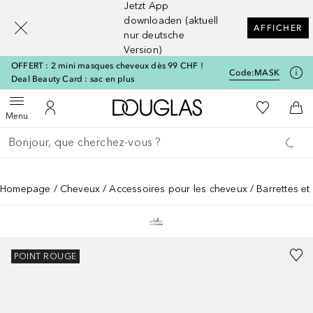
Jetzt App
[navigation.slideout.screenreader]
downloaden (aktuell
AFFICHER
nur deutsche
Version)
OFFERT : 2 mini masques cheveux dès 99 CHF !
Code:
MASK
Deal Beauty Card : sac en plus
Vers l'accueil Douglas
Vers Ma Li
Ouvrir le menu
Vers Mon Compte
Vers
Menu
Retourner
Exécuter la recherche
Homepage
Cheveux
Accessoires pour les cheveux
Barrettes et
POINT ROUGE