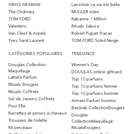
SWISS ARABIAN
Lancôme La vie est belle
The Ordinary
MUGLER Alien
TOM FORD
Rabanne 1 Million
Valentino
Rituals Sakura
Van Cleef & Arpels
Robert Piguet Fracas
Yves Saint Laurent
TOM FORD Soleil Neige
CATÉGORIES POPULAIRES
TENDANCE
Douglas Collection
Women's Day
Maquillage
DOUGLAS online giftcard
Lattafa Parfum
Top 10 parfums
Rituals Bougies
Top 10 parfums femme
Rituals Coffrets
Top 10 parfums homme
Sol de Janeiro Coffrets
Armani Parfum homme
Pour Elle
Baobab CollectionBougies
Barrettes et pinces à cheveux
Douglas
Trousses de toilette
CollectionMaquillage
Kit pinceaux
RitualsBougies