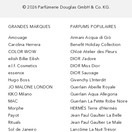
©
2026
Parfümerie Douglas GmbH & Co. KG.
GRANDES MARQUES
PARFUMS POPULAIRES
Amouage
Armani Acqua di Giò
Carolina Herrera
Benefit Holiday Collection
COLOR WOW
Chloé Atelier des Fleurs
eilish Billie Eilish
DIOR J’adore
e.l.f. Cosmetics
DIOR Miss Dior
essence
DIOR Sauvage
Hugo Boss
Givenchy L’Interdit
JO MALONE LONDON
Guerlain Abeille Royale
KIKO Milano
Guerlain Aqua Allegoria
MAC
Guerlain La Petite Robe Noire
Morphe
HERMÈS Terre d’Hermès
Payot
Jean Paul Gaultier La Belle
Rituals
Jean Paul Gaultier Le Male
Sol de Janeiro
Lancôme La Nuit Trésor