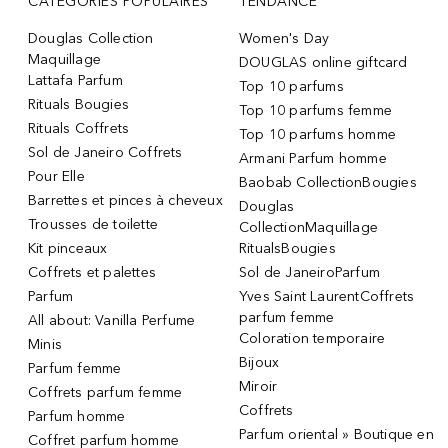
CATÉGORIES POPULAIRES
TENDANCE
Douglas Collection
Women's Day
Maquillage
DOUGLAS online giftcard
Lattafa Parfum
Top 10 parfums
Rituals Bougies
Top 10 parfums femme
Rituals Coffrets
Top 10 parfums homme
Sol de Janeiro Coffrets
Armani Parfum homme
Pour Elle
Baobab CollectionBougies
Barrettes et pinces à cheveux
Douglas
Trousses de toilette
CollectionMaquillage
Kit pinceaux
RitualsBougies
Coffrets et palettes
Sol de JaneiroParfum
Parfum
Yves Saint LaurentCoffrets
parfum femme
All about: Vanilla Perfume
Coloration temporaire
Minis
Bijoux
Parfum femme
Miroir
Coffrets parfum femme
Coffrets
Parfum homme
Parfum oriental » Boutique en
Coffret parfum homme