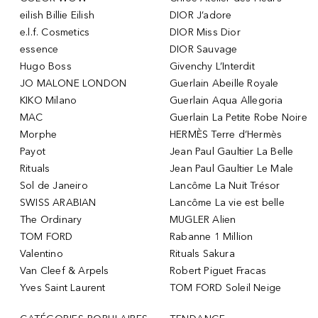
eilish Billie Eilish
DIOR J’adore
e.l.f. Cosmetics
DIOR Miss Dior
essence
DIOR Sauvage
Hugo Boss
Givenchy L’Interdit
JO MALONE LONDON
Guerlain Abeille Royale
KIKO Milano
Guerlain Aqua Allegoria
MAC
Guerlain La Petite Robe Noire
Morphe
HERMÈS Terre d’Hermès
Payot
Jean Paul Gaultier La Belle
Rituals
Jean Paul Gaultier Le Male
Sol de Janeiro
Lancôme La Nuit Trésor
SWISS ARABIAN
Lancôme La vie est belle
The Ordinary
MUGLER Alien
TOM FORD
Rabanne 1 Million
Valentino
Rituals Sakura
Van Cleef & Arpels
Robert Piguet Fracas
Yves Saint Laurent
TOM FORD Soleil Neige