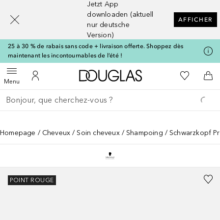
Jetzt App
[navigation.slideout.screenreader]
downloaden (aktuell
AFFICHER
nur deutsche
Version)
25 à 30 % de rabais sans code + livraison offerte. Shoppez dès
maintenant les incontournables de l’été !
Vers l'accueil Douglas
Vers Ma Li
Ouvrir le menu
Vers Mon Compte
Vers
Menu
Retourner
Exécuter la recherche
Homepage
Cheveux
Soin cheveux
Shampoing
Schwarzkopf Pro
POINT ROUGE