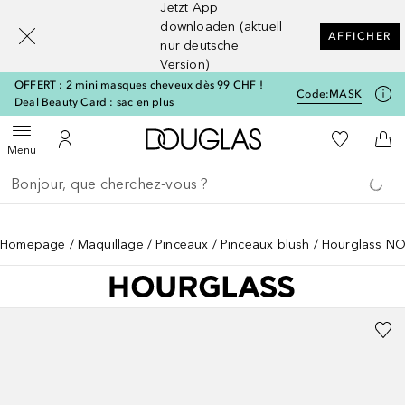
Jetzt App
[navigation.slideout.screenreader]
downloaden (aktuell
AFFICHER
nur deutsche
Version)
OFFERT : 2 mini masques cheveux dès 99 CHF !
Code:
MASK
Deal Beauty Card : sac en plus
Vers l'accueil Douglas
Vers Ma Li
Ouvrir le menu
Vers Mon Compte
Vers
Menu
Retourner
Exécuter la recherche
Homepage
Maquillage
Pinceaux
Pinceaux blush
Hourglass NO