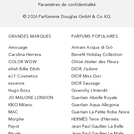
Paramètres de confidentialité
©
2026
Parfümerie Douglas GmbH & Co. KG.
GRANDES MARQUES
PARFUMS POPULAIRES
Amouage
Armani Acqua di Giò
Carolina Herrera
Benefit Holiday Collection
COLOR WOW
Chloé Atelier des Fleurs
eilish Billie Eilish
DIOR J’adore
e.l.f. Cosmetics
DIOR Miss Dior
essence
DIOR Sauvage
Hugo Boss
Givenchy L’Interdit
JO MALONE LONDON
Guerlain Abeille Royale
KIKO Milano
Guerlain Aqua Allegoria
MAC
Guerlain La Petite Robe Noire
Morphe
HERMÈS Terre d’Hermès
Payot
Jean Paul Gaultier La Belle
Rituals
Jean Paul Gaultier Le Male