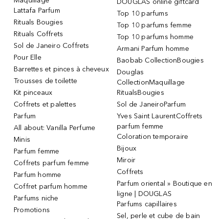
Maquillage
DOUGLAS online giftcard
Lattafa Parfum
Top 10 parfums
Rituals Bougies
Top 10 parfums femme
Rituals Coffrets
Top 10 parfums homme
Sol de Janeiro Coffrets
Armani Parfum homme
Pour Elle
Baobab CollectionBougies
Barrettes et pinces à cheveux
Douglas
Trousses de toilette
CollectionMaquillage
Kit pinceaux
RitualsBougies
Coffrets et palettes
Sol de JaneiroParfum
Parfum
Yves Saint LaurentCoffrets
parfum femme
All about: Vanilla Perfume
Coloration temporaire
Minis
Bijoux
Parfum femme
Miroir
Coffrets parfum femme
Coffrets
Parfum homme
Parfum oriental » Boutique en
Coffret parfum homme
ligne | DOUGLAS
Parfums niche
Parfums capillaires
Promotions
Sel, perle et cube de bain