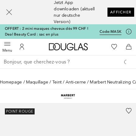
Jetzt App
[navigation.slideout.screenreader]
downloaden (aktuell
AFFICHER
nur deutsche
Version)
OFFERT : 2 mini masques cheveux dès 99 CHF !
Code:
MASK
Deal Beauty Card : sac en plus
Vers l'accueil Douglas
Vers Ma Li
Ouvrir le menu
Vers Mon Compte
Vers
Menu
Retourner
Exécuter la recherche
Homepage
Maquillage
Teint
Anti-cerne
Marbert Neutralizing 
POINT ROUGE