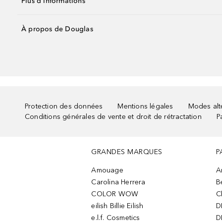
Plus d'informations
À propos de Douglas
Protection des données
Mentions légales
Modes alte
Conditions générales de vente et droit de rétractation
P
GRANDES MARQUES
P
Amouage
A
Carolina Herrera
B
COLOR WOW
C
eilish Billie Eilish
D
e.l.f. Cosmetics
D