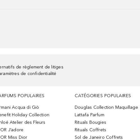
rnatifs de règlement de litiges
aramètres de confidentialité
ARFUMS POPULAIRES
CATÉGORIES POPULAIRES
rmani Acqua di Giò
Douglas Collection Maquillage
enefit Holiday Collection
Lattafa Parfum
hloé Atelier des Fleurs
Rituals Bougies
IOR J’adore
Rituals Coffrets
IOR Miss Dior
Sol de Janeiro Coffrets