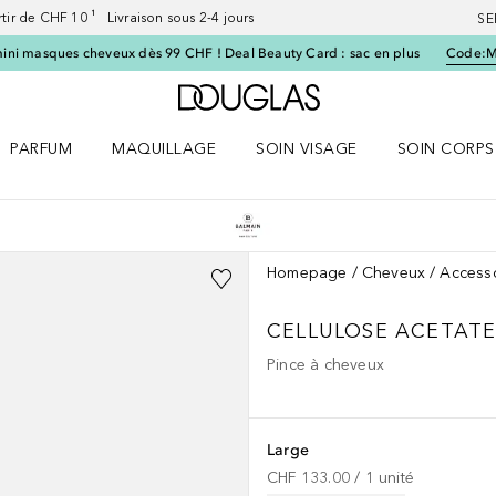
artir de CHF 10 ¹ Livraison sous 2-4 jours
SE
ini masques cheveux dès 99 CHF ! Deal Beauty Card : sac en plus
Code:
Vers l'accueil Douglas
PARFUM
MAQUILLAGE
SOIN VISAGE
SOIN CORPS
ES le menu
Ouvrir Parfum le menu
Ouvrir Maquillage le menu
Ouvrir Soin visage le menu
Ouvrir Soin c
Homepage
Cheveux
Accesso
CELLULOSE ACETATE
Pince à cheveux
Large
CHF 133.00
 / 
1
unité