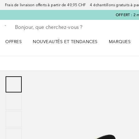
Frais de livraison offerts à partir de 49,95 CHF 4 échantillons gratuits à p
OFFERT : 2 m
Retourner
Exécuter la recherche
OFFRES
NOUVEAUTÉS ET TENDANCES
MARQUES
Ouvrir OFFRES le menu
Ouvrir NOUVEAUTÉS ET TENDANCES le menu
Ouvrir MARQU