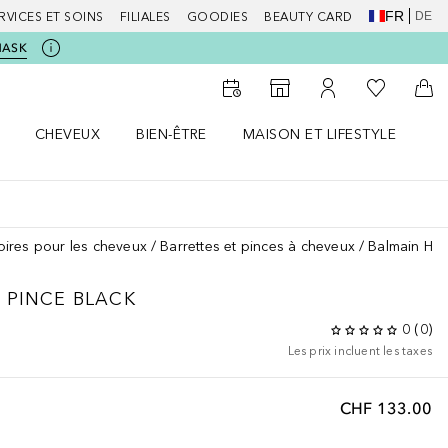
FR
DE
RVICES ET SOINS
FILIALES
GOODIES
BEAUTY CARD
MASK
Vers Ma Li
Vers le Storefinder
Vers Mon Compte
Vers
CHEVEUX
BIEN-ÊTRE
MAISON ET LIFESTYLE
D
orps le menu
Ouvrir Cheveux le menu
Ouvrir Bien-être le menu
Ouvrir Maison et Lifestyle le m
Ou
ires pour les cheveux
Barrettes et pinces à cheveux
Balmain Hai
 PINCE BLACK
0
(
0
)
Les prix incluent les taxes
CHF 133.00