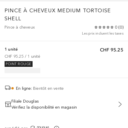
PINCE À CHEVEUX MEDIUM TORTOISE
SHELL
Pince à cheveux
0
(
0
)
Les prix incluent les taxes
1 unité
CHF 95.25
CHF 95.25
 / 
1
unité
POINT ROUGE
En ligne
:
Bientôt en vente
Filiale Douglas
Vérifiez la disponibilité en magasin
AJOUTER AU PANIER