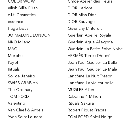
COLOR WOW
Chloé Atelier des Fleurs
eilish Billie Eilish
DIOR J’adore
e.l.f. Cosmetics
DIOR Miss Dior
essence
DIOR Sauvage
Hugo Boss
Givenchy L’Interdit
JO MALONE LONDON
Guerlain Abeille Royale
KIKO Milano
Guerlain Aqua Allegoria
MAC
Guerlain La Petite Robe Noire
Morphe
HERMÈS Terre d’Hermès
Payot
Jean Paul Gaultier La Belle
Rituals
Jean Paul Gaultier Le Male
Sol de Janeiro
Lancôme La Nuit Trésor
SWISS ARABIAN
Lancôme La vie est belle
The Ordinary
MUGLER Alien
TOM FORD
Rabanne 1 Million
Valentino
Rituals Sakura
Van Cleef & Arpels
Robert Piguet Fracas
Yves Saint Laurent
TOM FORD Soleil Neige