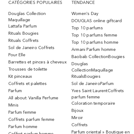
CATÉGORIES POPULAIRES
TENDANCE
Douglas Collection
Women's Day
Maquillage
DOUGLAS online giftcard
Lattafa Parfum
Top 10 parfums
Rituals Bougies
Top 10 parfums femme
Rituals Coffrets
Top 10 parfums homme
Sol de Janeiro Coffrets
Armani Parfum homme
Pour Elle
Baobab CollectionBougies
Barrettes et pinces à cheveux
Douglas
Trousses de toilette
CollectionMaquillage
Kit pinceaux
RitualsBougies
Coffrets et palettes
Sol de JaneiroParfum
Parfum
Yves Saint LaurentCoffrets
parfum femme
All about: Vanilla Perfume
Coloration temporaire
Minis
Bijoux
Parfum femme
Miroir
Coffrets parfum femme
Coffrets
Parfum homme
Parfum oriental » Boutique en
Coffret parfum homme