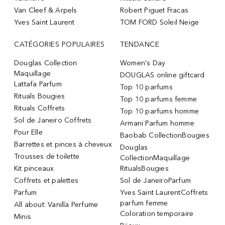
Van Cleef & Arpels
Robert Piguet Fracas
Yves Saint Laurent
TOM FORD Soleil Neige
CATÉGORIES POPULAIRES
TENDANCE
Douglas Collection
Women's Day
Maquillage
DOUGLAS online giftcard
Lattafa Parfum
Top 10 parfums
Rituals Bougies
Top 10 parfums femme
Rituals Coffrets
Top 10 parfums homme
Sol de Janeiro Coffrets
Armani Parfum homme
Pour Elle
Baobab CollectionBougies
Barrettes et pinces à cheveux
Douglas
Trousses de toilette
CollectionMaquillage
Kit pinceaux
RitualsBougies
Coffrets et palettes
Sol de JaneiroParfum
Parfum
Yves Saint LaurentCoffrets
parfum femme
All about: Vanilla Perfume
Coloration temporaire
Minis