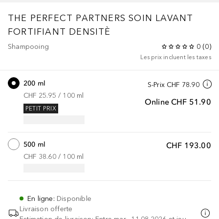
THE PERFECT PARTNERS
SOIN LAVANT
FORTIFIANT DENSITÈ
Shampooing
0
(
0
)
Les prix incluent les taxes
200 ml
S-Prix
CHF 78.90
CHF 25.95
 / 
100
ml
Online
CHF 51.90
PETIT PRIX
500 ml
CHF 193.00
CHF 38.60
 / 
100
ml
En ligne
:
Disponible
Livraison offerte