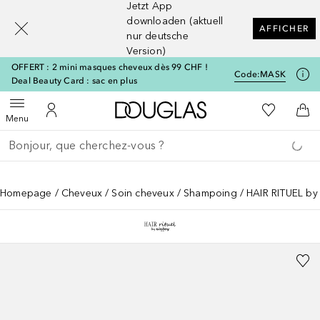
Jetzt App
[navigation.slideout.screenreader]
downloaden (aktuell
AFFICHER
nur deutsche
Version)
OFFERT : 2 mini masques cheveux dès 99 CHF !
Code:
MASK
Deal Beauty Card : sac en plus
Vers l'accueil Douglas
Vers Ma Li
Ouvrir le menu
Vers Mon Compte
Vers
Menu
Retourner
Exécuter la recherche
Homepage
Cheveux
Soin cheveux
Shampoing
HAIR RITUEL by 