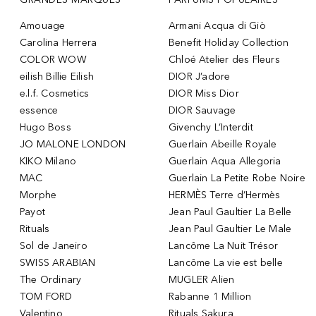
Amouage
Armani Acqua di Giò
Carolina Herrera
Benefit Holiday Collection
COLOR WOW
Chloé Atelier des Fleurs
eilish Billie Eilish
DIOR J’adore
e.l.f. Cosmetics
DIOR Miss Dior
essence
DIOR Sauvage
Hugo Boss
Givenchy L’Interdit
JO MALONE LONDON
Guerlain Abeille Royale
KIKO Milano
Guerlain Aqua Allegoria
MAC
Guerlain La Petite Robe Noire
Morphe
HERMÈS Terre d’Hermès
Payot
Jean Paul Gaultier La Belle
Rituals
Jean Paul Gaultier Le Male
Sol de Janeiro
Lancôme La Nuit Trésor
SWISS ARABIAN
Lancôme La vie est belle
The Ordinary
MUGLER Alien
TOM FORD
Rabanne 1 Million
Valentino
Rituals Sakura