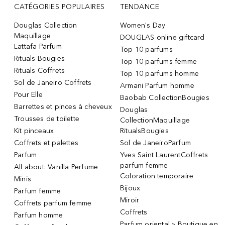
CATÉGORIES POPULAIRES
TENDANCE
Douglas Collection
Women's Day
Maquillage
DOUGLAS online giftcard
Lattafa Parfum
Top 10 parfums
Rituals Bougies
Top 10 parfums femme
Rituals Coffrets
Top 10 parfums homme
Sol de Janeiro Coffrets
Armani Parfum homme
Pour Elle
Baobab CollectionBougies
Barrettes et pinces à cheveux
Douglas
Trousses de toilette
CollectionMaquillage
Kit pinceaux
RitualsBougies
Coffrets et palettes
Sol de JaneiroParfum
Parfum
Yves Saint LaurentCoffrets
parfum femme
All about: Vanilla Perfume
Coloration temporaire
Minis
Bijoux
Parfum femme
Miroir
Coffrets parfum femme
Coffrets
Parfum homme
Parfum oriental » Boutique en