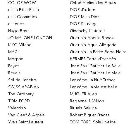
COLOR WOW
Chloé Atelier des Fleurs
eilish Billie Eilish
DIOR J’adore
e.l.f. Cosmetics
DIOR Miss Dior
essence
DIOR Sauvage
Hugo Boss
Givenchy L’Interdit
JO MALONE LONDON
Guerlain Abeille Royale
KIKO Milano
Guerlain Aqua Allegoria
MAC
Guerlain La Petite Robe Noire
Morphe
HERMÈS Terre d’Hermès
Payot
Jean Paul Gaultier La Belle
Rituals
Jean Paul Gaultier Le Male
Sol de Janeiro
Lancôme La Nuit Trésor
SWISS ARABIAN
Lancôme La vie est belle
The Ordinary
MUGLER Alien
TOM FORD
Rabanne 1 Million
Valentino
Rituals Sakura
Van Cleef & Arpels
Robert Piguet Fracas
Yves Saint Laurent
TOM FORD Soleil Neige