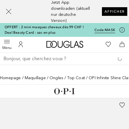
Jetzt App
[navigation.slideout.screenreader]
downloaden (aktuell
AFFICHER
nur deutsche
Version)
OFFERT : 2 mini masques cheveux dès 99 CHF !
Code:
MASK
Deal Beauty Card : sac en plus
Vers l'accueil Douglas
Vers Ma Li
Ouvrir le menu
Vers Mon Compte
Vers
Menu
Retourner
Exécuter la recherche
Homepage
Maquillage
Ongles
Top Coat
OPI Infinite Shine Cl