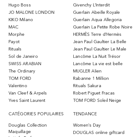
Hugo Boss
Givenchy L’Interdit
JO MALONE LONDON
Guerlain Abeille Royale
KIKO Milano
Guerlain Aqua Allegoria
MAC
Guerlain La Petite Robe Noire
Morphe
HERMÈS Terre d’Hermès
Payot
Jean Paul Gaultier La Belle
Rituals
Jean Paul Gaultier Le Male
Sol de Janeiro
Lancôme La Nuit Trésor
SWISS ARABIAN
Lancôme La vie est belle
The Ordinary
MUGLER Alien
TOM FORD
Rabanne 1 Million
Valentino
Rituals Sakura
Van Cleef & Arpels
Robert Piguet Fracas
Yves Saint Laurent
TOM FORD Soleil Neige
CATÉGORIES POPULAIRES
TENDANCE
Douglas Collection
Women's Day
Maquillage
DOUGLAS online giftcard