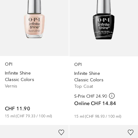
OPI
OPI
Infinite Shine
Infinite Shine
Classic Colors
Classic Colors
Vernis
Top Coat
S-Prix
CHF 24.90
Online
CHF 14.84
CHF 11.90
15
ml
 (
CHF 79.33
 / 
100
ml
)
15
ml
 (
CHF 98.93
 / 
100
ml
)
+
3