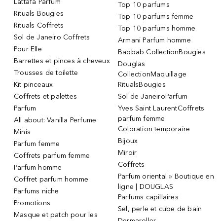
Lattafa Parfum
Top 10 parfums
Rituals Bougies
Top 10 parfums femme
Rituals Coffrets
Top 10 parfums homme
Sol de Janeiro Coffrets
Armani Parfum homme
Pour Elle
Baobab CollectionBougies
Barrettes et pinces à cheveux
Douglas
Trousses de toilette
CollectionMaquillage
Kit pinceaux
RitualsBougies
Coffrets et palettes
Sol de JaneiroParfum
Parfum
Yves Saint LaurentCoffrets
parfum femme
All about: Vanilla Perfume
Coloration temporaire
Minis
Bijoux
Parfum femme
Miroir
Coffrets parfum femme
Coffrets
Parfum homme
Parfum oriental » Boutique en
Coffret parfum homme
ligne | DOUGLAS
Parfums niche
Parfums capillaires
Promotions
Sel, perle et cube de bain
Masque et patch pour les
Dermaroller