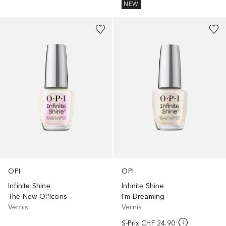
NEW
+
9
+
8
OPI
OPI
Infinite Shine
Infinite Shine
The New OPIcons
I'm Dreaming
Vernis
Vernis
S-Prix
CHF 24.90