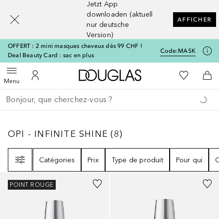
Jetzt App
[navigation.slideout.screenreader]
downloaden (aktuell
AFFICHER
nur deutsche
Version)
OFFERT : 2 mini masques cheveux dès 99 CHF !
Code:
MASK
Deal Beauty Card : sac en plus
Vers l'accueil Douglas
Vers Ma Li
Ouvrir le menu
Vers Mon Compte
Vers
Menu
Retourner
Exécuter la recherche
OPI - INFINITE SHINE
8
RÉSULTATS
OPI - INFINITE SHINE
(
8
)
Filtre
Catégories
Prix
Type de produit
Pour qui
C
+
67
POINT ROUGE