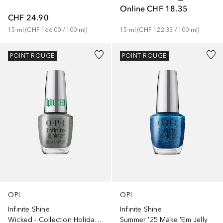
Online
CHF 18.35
CHF 24.90
15
ml
 (
CHF 166.00
 / 
100
ml
)
15
ml
 (
CHF 122.33
 / 
100
ml
)
+
1
POINT ROUGE
POINT ROUGE
OPI
OPI
Infinite Shine
Infinite Shine
Wicked - Collection Holiday 2024
Summer '25 Make 'Em Jelly