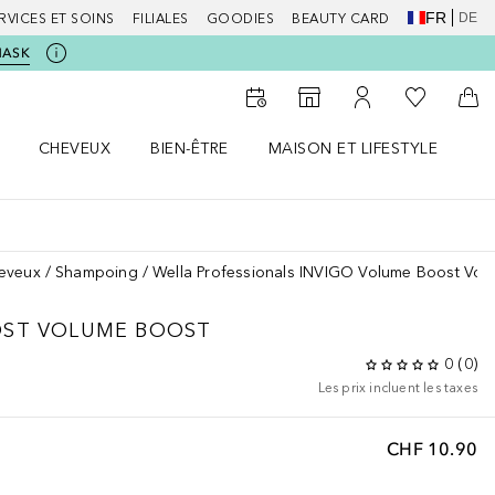
FR
DE
RVICES ET SOINS
FILIALES
GOODIES
BEAUTY CARD
MASK
Vers Ma Li
Vers le Storefinder
Vers Mon Compte
Vers
CHEVEUX
BIEN-ÊTRE
MAISON ET LIFESTYLE
D
orps le menu
Ouvrir Cheveux le menu
Ouvrir Bien-être le menu
Ouvrir Maison et Lifestyle le m
Ou
heveux
Shampoing
Wella Professionals INVIGO Volume Boost Vol
OST
VOLUME BOOST
0
(
0
)
Les prix incluent les taxes
CHF 10.90