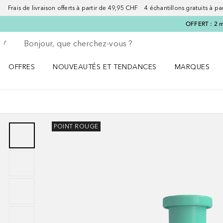
Frais de livraison offerts à partir de 49,95 CHF 4 échantillons gratuits à p
OFFERT : 2 m
Retourner
Exécuter la recherche
OFFRES
NOUVEAUTÉS ET TENDANCES
MARQUES
Ouvrir OFFRES le menu
Ouvrir NOUVEAUTÉS ET TENDANCES le menu
Ouvrir MARQU
POINT ROUGE