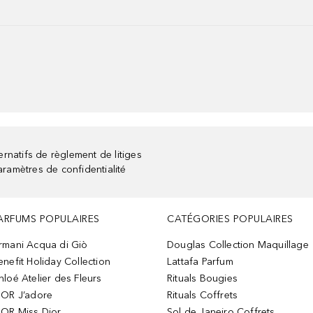
rnatifs de règlement de litiges
aramètres de confidentialité
ARFUMS POPULAIRES
CATÉGORIES POPULAIRES
rmani Acqua di Giò
Douglas Collection Maquillage
enefit Holiday Collection
Lattafa Parfum
hloé Atelier des Fleurs
Rituals Bougies
IOR J’adore
Rituals Coffrets
IOR Miss Dior
Sol de Janeiro Coffrets