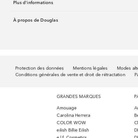
Plus d'informations
À propos de Douglas
Protection des données
Mentions légales
Modes alte
Conditions générales de vente et droit de rétractation
P
GRANDES MARQUES
P
Amouage
A
Carolina Herrera
B
COLOR WOW
C
eilish Billie Eilish
D
e.l.f. Cosmetics
D