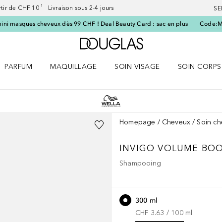
artir de CHF 10 ¹ Livraison sous 2-4 jours
SE
ini masques cheveux dès 99 CHF ! Deal Beauty Card : sac en plus
Code:
Vers l'accueil Douglas
PARFUM
MAQUILLAGE
SOIN VISAGE
SOIN CORPS
ES le menu
Ouvrir Parfum le menu
Ouvrir Maquillage le menu
Ouvrir Soin visage le menu
Ouvrir Soin c
Homepage
Cheveux
Soin c
INVIGO VOLUME BO
Shampooing
300 ml
CHF 3.63
 / 
100
ml