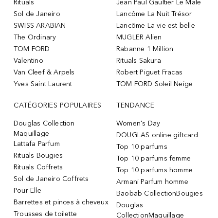
Rituals
Jean Paul Gaultier Le Male
Sol de Janeiro
Lancôme La Nuit Trésor
SWISS ARABIAN
Lancôme La vie est belle
The Ordinary
MUGLER Alien
TOM FORD
Rabanne 1 Million
Valentino
Rituals Sakura
Van Cleef & Arpels
Robert Piguet Fracas
Yves Saint Laurent
TOM FORD Soleil Neige
CATÉGORIES POPULAIRES
TENDANCE
Douglas Collection
Women's Day
Maquillage
DOUGLAS online giftcard
Lattafa Parfum
Top 10 parfums
Rituals Bougies
Top 10 parfums femme
Rituals Coffrets
Top 10 parfums homme
Sol de Janeiro Coffrets
Armani Parfum homme
Pour Elle
Baobab CollectionBougies
Barrettes et pinces à cheveux
Douglas
Trousses de toilette
CollectionMaquillage