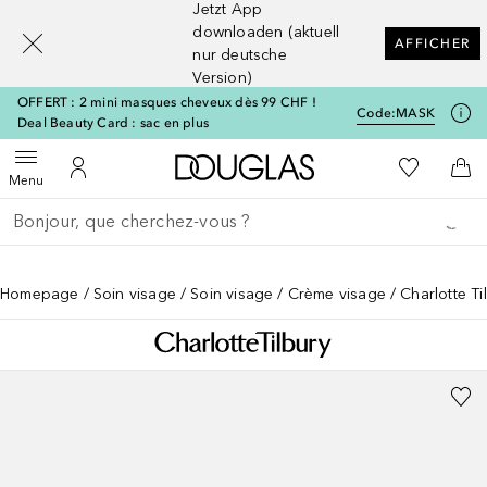
Jetzt App
[navigation.slideout.screenreader]
downloaden (aktuell
AFFICHER
nur deutsche
Version)
OFFERT : 2 mini masques cheveux dès 99 CHF !
Code:
MASK
Deal Beauty Card : sac en plus
Vers l'accueil Douglas
Vers Ma Li
Ouvrir le menu
Vers Mon Compte
Vers
Menu
Retourner
Exécuter la recherche
Homepage
Soin visage
Soin visage
Crème visage
Charlotte T