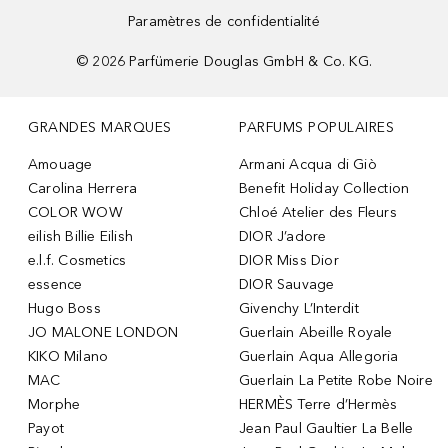
Paramètres de confidentialité
©
2026
Parfümerie Douglas GmbH & Co. KG.
GRANDES MARQUES
PARFUMS POPULAIRES
Amouage
Armani Acqua di Giò
Carolina Herrera
Benefit Holiday Collection
COLOR WOW
Chloé Atelier des Fleurs
eilish Billie Eilish
DIOR J’adore
e.l.f. Cosmetics
DIOR Miss Dior
essence
DIOR Sauvage
Hugo Boss
Givenchy L’Interdit
JO MALONE LONDON
Guerlain Abeille Royale
KIKO Milano
Guerlain Aqua Allegoria
MAC
Guerlain La Petite Robe Noire
Morphe
HERMÈS Terre d’Hermès
Payot
Jean Paul Gaultier La Belle