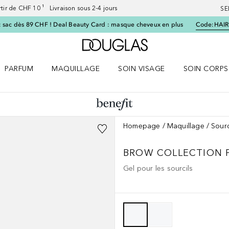
artir de CHF 10 ¹ Livraison sous 2-4 jours
SE
 sac dès 89 CHF ! Deal Beauty Card : masque cheveux en plus
Code:
HAIR
Vers l'accueil Douglas
PARFUM
MAQUILLAGE
SOIN VISAGE
SOIN CORPS
ES le menu
Ouvrir Parfum le menu
Ouvrir Maquillage le menu
Ouvrir Soin visage le menu
Ouvrir Soin c
Homepage
Maquillage
Sourc
BROW COLLECTION
Gel pour les sourcils