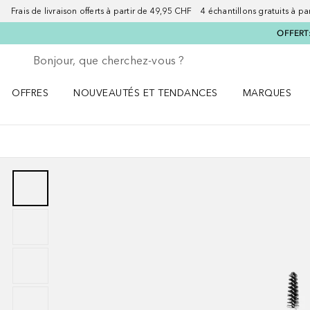
Frais de livraison offerts à partir de 49,95 CHF 4 échantillons gratuits à p
OFFERT:
Retourner
Exécuter la recherche
OFFRES
NOUVEAUTÉS ET TENDANCES
MARQUES
Ouvrir OFFRES le menu
Ouvrir NOUVEAUTÉS ET TENDANCES le menu
Ouvrir MARQU