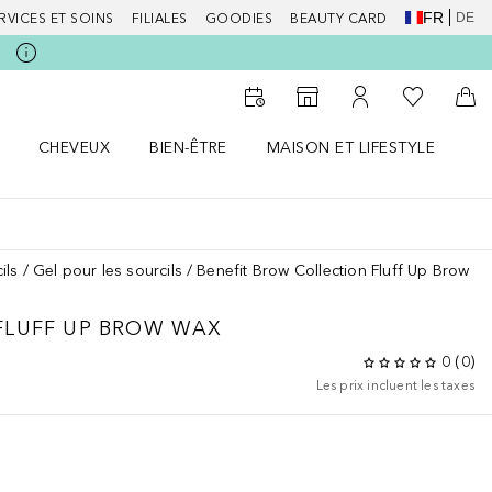
FR
DE
RVICES ET SOINS
FILIALES
GOODIES
BEAUTY CARD
Vers Ma Li
Vers le Storefinder
Vers Mon Compte
Vers
CHEVEUX
BIEN-ÊTRE
MAISON ET LIFESTYLE
D
orps le menu
Ouvrir Cheveux le menu
Ouvrir Bien-être le menu
Ouvrir Maison et Lifestyle le m
Ou
ils
Gel pour les sourcils
Benefit Brow Collection Fluff Up Brow W
FLUFF UP BROW WAX
0
(
0
)
Les prix incluent les taxes