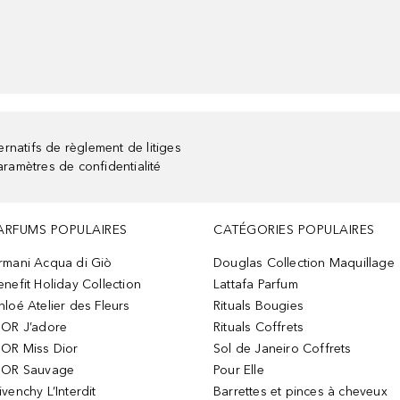
rnatifs de règlement de litiges
aramètres de confidentialité
ARFUMS POPULAIRES
CATÉGORIES POPULAIRES
rmani Acqua di Giò
Douglas Collection Maquillage
enefit Holiday Collection
Lattafa Parfum
hloé Atelier des Fleurs
Rituals Bougies
IOR J’adore
Rituals Coffrets
IOR Miss Dior
Sol de Janeiro Coffrets
IOR Sauvage
Pour Elle
ivenchy L’Interdit
Barrettes et pinces à cheveux