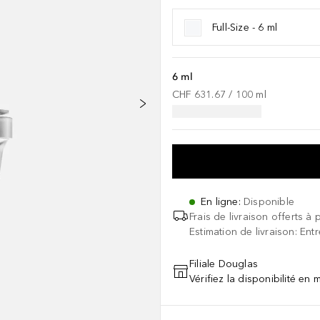
Full-Size - 6 ml
6 ml
CHF 631.67
 / 
100
ml
En ligne
:
Disponible
Frais de livraison offerts à 
Estimation de livraison: Ent
Filiale Douglas
Vérifiez la disponibilité en