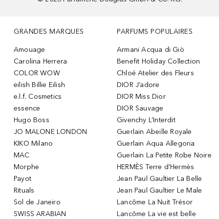
GRANDES MARQUES
PARFUMS POPULAIRES
Amouage
Armani Acqua di Giò
Carolina Herrera
Benefit Holiday Collection
COLOR WOW
Chloé Atelier des Fleurs
eilish Billie Eilish
DIOR J’adore
e.l.f. Cosmetics
DIOR Miss Dior
essence
DIOR Sauvage
Hugo Boss
Givenchy L’Interdit
JO MALONE LONDON
Guerlain Abeille Royale
KIKO Milano
Guerlain Aqua Allegoria
MAC
Guerlain La Petite Robe Noire
Morphe
HERMÈS Terre d’Hermès
Payot
Jean Paul Gaultier La Belle
Rituals
Jean Paul Gaultier Le Male
Sol de Janeiro
Lancôme La Nuit Trésor
SWISS ARABIAN
Lancôme La vie est belle