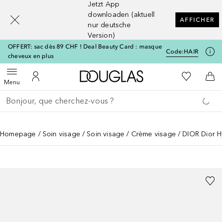
Jetzt App
[navigation.slideout.screenreader]
downloaden (aktuell
AFFICHER
nur deutsche
Version)
OFFERT: sac dès 89 CHF ! Deal Beauty Card : masque
Code:
HAIR
cheveux en plus
Vers l'accueil Douglas
Vers Ma Li
Ouvrir le menu
Vers Mon Compte
Vers
Menu
Retourner
Exécuter la recherche
Homepage
Soin visage
Soin visage
Crème visage
DIOR Dior H