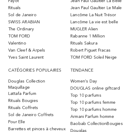
Payot
Jean Paul Gaultier La Belle
Rituals
Jean Paul Gaultier Le Male
Sol de Janeiro
Lancôme La Nuit Trésor
SWISS ARABIAN
Lancôme La vie est belle
The Ordinary
MUGLER Alien
TOM FORD
Rabanne 1 Million
Valentino
Rituals Sakura
Van Cleef & Arpels
Robert Piguet Fracas
Yves Saint Laurent
TOM FORD Soleil Neige
CATÉGORIES POPULAIRES
TENDANCE
Douglas Collection
Women's Day
Maquillage
DOUGLAS online giftcard
Lattafa Parfum
Top 10 parfums
Rituals Bougies
Top 10 parfums femme
Rituals Coffrets
Top 10 parfums homme
Sol de Janeiro Coffrets
Armani Parfum homme
Pour Elle
Baobab CollectionBougies
Barrettes et pinces à cheveux
Douglas