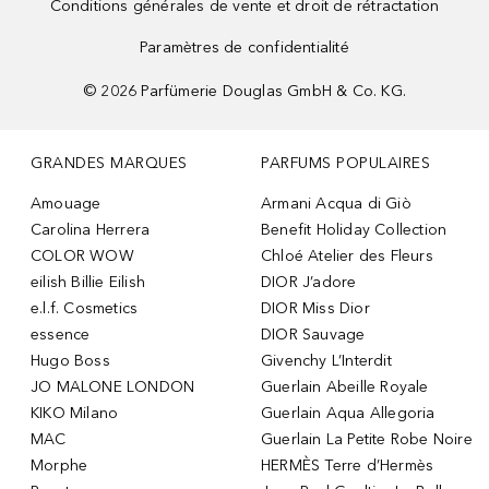
Conditions générales de vente et droit de rétractation
Paramètres de confidentialité
©
2026
Parfümerie Douglas GmbH & Co. KG.
GRANDES MARQUES
PARFUMS POPULAIRES
Amouage
Armani Acqua di Giò
Carolina Herrera
Benefit Holiday Collection
COLOR WOW
Chloé Atelier des Fleurs
eilish Billie Eilish
DIOR J’adore
e.l.f. Cosmetics
DIOR Miss Dior
essence
DIOR Sauvage
Hugo Boss
Givenchy L’Interdit
JO MALONE LONDON
Guerlain Abeille Royale
KIKO Milano
Guerlain Aqua Allegoria
MAC
Guerlain La Petite Robe Noire
Morphe
HERMÈS Terre d’Hermès