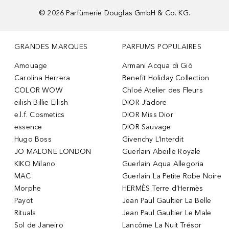
©
2026
Parfümerie Douglas GmbH & Co. KG.
GRANDES MARQUES
PARFUMS POPULAIRES
Amouage
Armani Acqua di Giò
Carolina Herrera
Benefit Holiday Collection
COLOR WOW
Chloé Atelier des Fleurs
eilish Billie Eilish
DIOR J’adore
e.l.f. Cosmetics
DIOR Miss Dior
essence
DIOR Sauvage
Hugo Boss
Givenchy L’Interdit
JO MALONE LONDON
Guerlain Abeille Royale
KIKO Milano
Guerlain Aqua Allegoria
MAC
Guerlain La Petite Robe Noire
Morphe
HERMÈS Terre d’Hermès
Payot
Jean Paul Gaultier La Belle
Rituals
Jean Paul Gaultier Le Male
Sol de Janeiro
Lancôme La Nuit Trésor