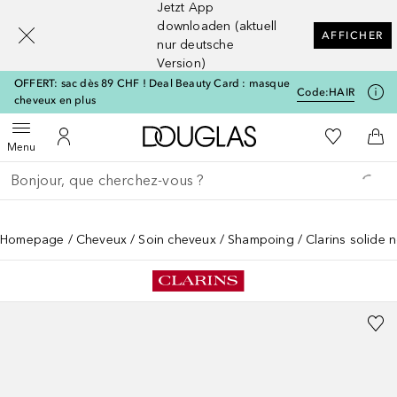
Jetzt App
[navigation.slideout.screenreader]
downloaden (aktuell
AFFICHER
nur deutsche
Version)
OFFERT: sac dès 89 CHF ! Deal Beauty Card : masque
Code:
HAIR
cheveux en plus
Vers l'accueil Douglas
Vers Ma Li
Ouvrir le menu
Vers Mon Compte
Vers
Menu
Retourner
Exécuter la recherche
Homepage
Cheveux
Soin cheveux
Shampoing
Clarins solide 