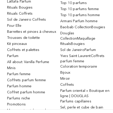
Lattafa Parfum
Top 10 parfums
Rituals Bougies
Top 10 parfums femme
Rituals Coffrets
Top 10 parfums homme
Sol de Janeiro Coffrets
Armani Parfum homme
Pour Elle
Baobab CollectionBougies
Barrettes et pinces à cheveux
Douglas
Trousses de toilette
CollectionMaquillage
Kit pinceaux
RitualsBougies
Coffrets et palettes
Sol de JaneiroParfum
Parfum
Yves Saint LaurentCoffrets
parfum femme
All about: Vanilla Perfume
Coloration temporaire
Minis
Bijoux
Parfum femme
Miroir
Coffrets parfum femme
Coffrets
Parfum homme
Parfum oriental » Boutique en
Coffret parfum homme
ligne | DOUGLAS
Parfums niche
Parfums capillaires
Promotions
Sel, perle et cube de bain
Masque et patch pour les