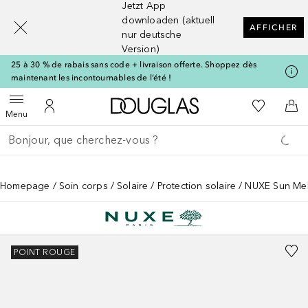
Jetzt App
[navigation.slideout.screenreader]
downloaden (aktuell
AFFICHER
nur deutsche
Version)
25 à 30 % de rabais sans code + livraison offerte. Shoppez dès
maintenant les incontournables de l’été !
Vers l'accueil Douglas
Vers Ma Li
Ouvrir le menu
Vers Mon Compte
Vers
Menu
Retourner
Exécuter la recherche
Homepage
Soin corps
Solaire
Protection solaire
NUXE Sun Mel
POINT ROUGE