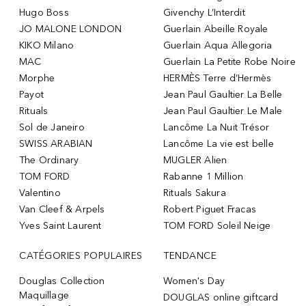
Hugo Boss
Givenchy L’Interdit
JO MALONE LONDON
Guerlain Abeille Royale
KIKO Milano
Guerlain Aqua Allegoria
MAC
Guerlain La Petite Robe Noire
Morphe
HERMÈS Terre d’Hermès
Payot
Jean Paul Gaultier La Belle
Rituals
Jean Paul Gaultier Le Male
Sol de Janeiro
Lancôme La Nuit Trésor
SWISS ARABIAN
Lancôme La vie est belle
The Ordinary
MUGLER Alien
TOM FORD
Rabanne 1 Million
Valentino
Rituals Sakura
Van Cleef & Arpels
Robert Piguet Fracas
Yves Saint Laurent
TOM FORD Soleil Neige
CATÉGORIES POPULAIRES
TENDANCE
Douglas Collection
Women's Day
Maquillage
DOUGLAS online giftcard