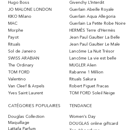
Hugo Boss
Givenchy L’Interdit
JO MALONE LONDON
Guerlain Abeille Royale
KIKO Milano
Guerlain Aqua Allegoria
MAC
Guerlain La Petite Robe Noire
Morphe
HERMÈS Terre d’Hermès
Payot
Jean Paul Gaultier La Belle
Rituals
Jean Paul Gaultier Le Male
Sol de Janeiro
Lancôme La Nuit Trésor
SWISS ARABIAN
Lancôme La vie est belle
The Ordinary
MUGLER Alien
TOM FORD
Rabanne 1 Million
Valentino
Rituals Sakura
Van Cleef & Arpels
Robert Piguet Fracas
Yves Saint Laurent
TOM FORD Soleil Neige
CATÉGORIES POPULAIRES
TENDANCE
Douglas Collection
Women's Day
Maquillage
DOUGLAS online giftcard
Lattafa Parfum