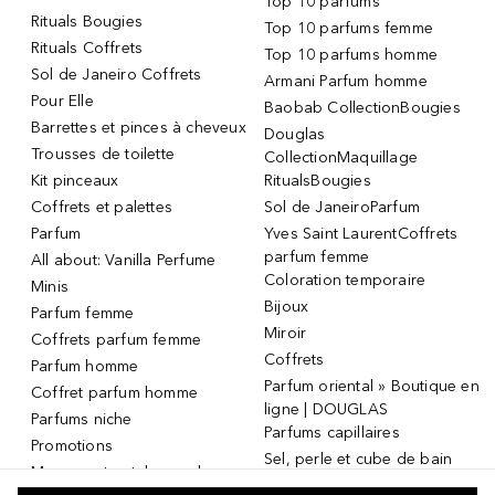
Top 10 parfums
Rituals Bougies
Top 10 parfums femme
Rituals Coffrets
Top 10 parfums homme
Sol de Janeiro Coffrets
Armani Parfum homme
Pour Elle
Baobab CollectionBougies
Barrettes et pinces à cheveux
Douglas
Trousses de toilette
CollectionMaquillage
Kit pinceaux
RitualsBougies
Coffrets et palettes
Sol de JaneiroParfum
Parfum
Yves Saint LaurentCoffrets
parfum femme
All about: Vanilla Perfume
Coloration temporaire
Minis
Bijoux
Parfum femme
Miroir
Coffrets parfum femme
Coffrets
Parfum homme
Parfum oriental » Boutique en
Coffret parfum homme
ligne | DOUGLAS
Parfums niche
Parfums capillaires
Promotions
Sel, perle et cube de bain
Masque et patch pour les
Dermaroller