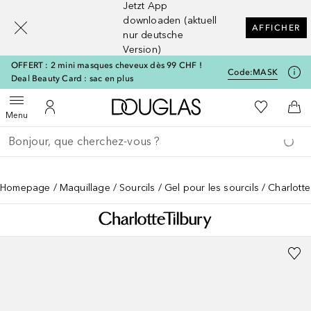
Jetzt App
[navigation.slideout.screenreader]
downloaden (aktuell
AFFICHER
nur deutsche
Version)
OFFERT : 2 mini masques cheveux dès 99 CHF !
Code:
MASK
Deal Beauty Card : sac en plus
Vers l'accueil Douglas
Vers Ma Li
Ouvrir le menu
Vers Mon Compte
Vers
Menu
Retourner
Exécuter la recherche
Homepage
Maquillage
Sourcils
Gel pour les sourcils
Charlotte