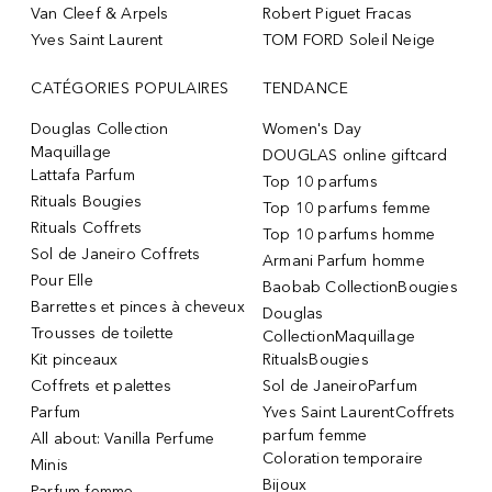
Van Cleef & Arpels
Robert Piguet Fracas
Yves Saint Laurent
TOM FORD Soleil Neige
CATÉGORIES POPULAIRES
TENDANCE
Douglas Collection
Women's Day
Maquillage
DOUGLAS online giftcard
Lattafa Parfum
Top 10 parfums
Rituals Bougies
Top 10 parfums femme
Rituals Coffrets
Top 10 parfums homme
Sol de Janeiro Coffrets
Armani Parfum homme
Pour Elle
Baobab CollectionBougies
Barrettes et pinces à cheveux
Douglas
Trousses de toilette
CollectionMaquillage
Kit pinceaux
RitualsBougies
Coffrets et palettes
Sol de JaneiroParfum
Parfum
Yves Saint LaurentCoffrets
parfum femme
All about: Vanilla Perfume
Coloration temporaire
Minis
Bijoux
Parfum femme