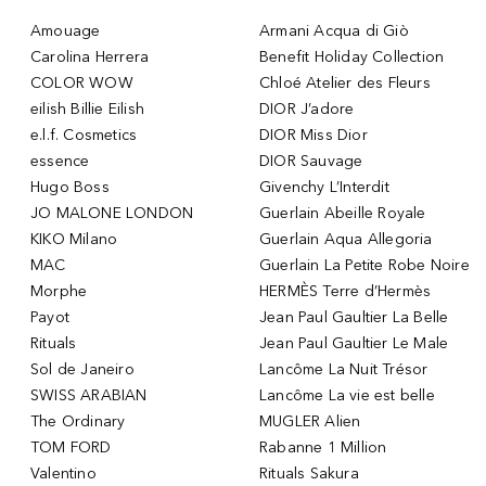
Amouage
Armani Acqua di Giò
Carolina Herrera
Benefit Holiday Collection
COLOR WOW
Chloé Atelier des Fleurs
eilish Billie Eilish
DIOR J’adore
e.l.f. Cosmetics
DIOR Miss Dior
essence
DIOR Sauvage
Hugo Boss
Givenchy L’Interdit
JO MALONE LONDON
Guerlain Abeille Royale
KIKO Milano
Guerlain Aqua Allegoria
MAC
Guerlain La Petite Robe Noire
Morphe
HERMÈS Terre d’Hermès
Payot
Jean Paul Gaultier La Belle
Rituals
Jean Paul Gaultier Le Male
Sol de Janeiro
Lancôme La Nuit Trésor
SWISS ARABIAN
Lancôme La vie est belle
The Ordinary
MUGLER Alien
TOM FORD
Rabanne 1 Million
Valentino
Rituals Sakura