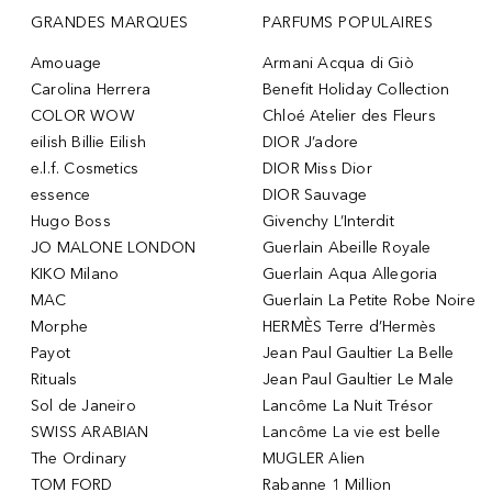
GRANDES MARQUES
PARFUMS POPULAIRES
Amouage
Armani Acqua di Giò
Carolina Herrera
Benefit Holiday Collection
COLOR WOW
Chloé Atelier des Fleurs
eilish Billie Eilish
DIOR J’adore
e.l.f. Cosmetics
DIOR Miss Dior
essence
DIOR Sauvage
Hugo Boss
Givenchy L’Interdit
JO MALONE LONDON
Guerlain Abeille Royale
KIKO Milano
Guerlain Aqua Allegoria
MAC
Guerlain La Petite Robe Noire
Morphe
HERMÈS Terre d’Hermès
Payot
Jean Paul Gaultier La Belle
Rituals
Jean Paul Gaultier Le Male
Sol de Janeiro
Lancôme La Nuit Trésor
SWISS ARABIAN
Lancôme La vie est belle
The Ordinary
MUGLER Alien
TOM FORD
Rabanne 1 Million