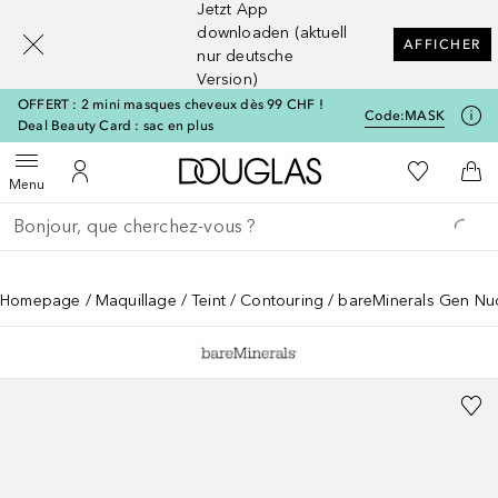
Jetzt App
[navigation.slideout.screenreader]
downloaden (aktuell
AFFICHER
nur deutsche
Version)
OFFERT : 2 mini masques cheveux dès 99 CHF !
Code:
MASK
Deal Beauty Card : sac en plus
Vers l'accueil Douglas
Vers Ma Li
Ouvrir le menu
Vers Mon Compte
Vers
Menu
Retourner
Exécuter la recherche
Homepage
Maquillage
Teint
Contouring
bareMinerals Gen Nu