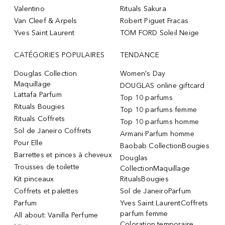
Valentino
Rituals Sakura
Van Cleef & Arpels
Robert Piguet Fracas
Yves Saint Laurent
TOM FORD Soleil Neige
CATÉGORIES POPULAIRES
TENDANCE
Douglas Collection
Women's Day
Maquillage
DOUGLAS online giftcard
Lattafa Parfum
Top 10 parfums
Rituals Bougies
Top 10 parfums femme
Rituals Coffrets
Top 10 parfums homme
Sol de Janeiro Coffrets
Armani Parfum homme
Pour Elle
Baobab CollectionBougies
Barrettes et pinces à cheveux
Douglas
Trousses de toilette
CollectionMaquillage
Kit pinceaux
RitualsBougies
Coffrets et palettes
Sol de JaneiroParfum
Parfum
Yves Saint LaurentCoffrets
parfum femme
All about: Vanilla Perfume
Coloration temporaire