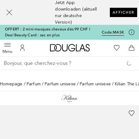
Jetzt App
[navigation.slideout.screenreader]
downloaden (aktuell
AFFICHER
nur deutsche
Version)
OFFERT : 2 mini masques cheveux dès 99 CHF !
Code:
MASK
Deal Beauty Card : sac en plus
Vers l'accueil Douglas
Vers Ma Li
Ouvrir le menu
Vers Mon Compte
Vers
Menu
Retourner
Exécuter la recherche
Homepage
Parfum
Parfum unisexe
Parfum unisexe
Kilian The 