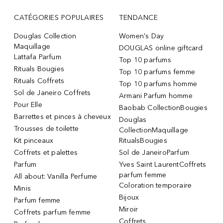
CATÉGORIES POPULAIRES
TENDANCE
Douglas Collection
Women's Day
Maquillage
DOUGLAS online giftcard
Lattafa Parfum
Top 10 parfums
Rituals Bougies
Top 10 parfums femme
Rituals Coffrets
Top 10 parfums homme
Sol de Janeiro Coffrets
Armani Parfum homme
Pour Elle
Baobab CollectionBougies
Barrettes et pinces à cheveux
Douglas
Trousses de toilette
CollectionMaquillage
Kit pinceaux
RitualsBougies
Coffrets et palettes
Sol de JaneiroParfum
Parfum
Yves Saint LaurentCoffrets
parfum femme
All about: Vanilla Perfume
Coloration temporaire
Minis
Bijoux
Parfum femme
Miroir
Coffrets parfum femme
Coffrets