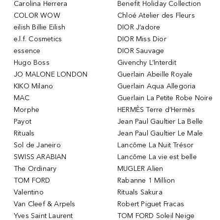
Carolina Herrera
Benefit Holiday Collection
COLOR WOW
Chloé Atelier des Fleurs
eilish Billie Eilish
DIOR J’adore
e.l.f. Cosmetics
DIOR Miss Dior
essence
DIOR Sauvage
Hugo Boss
Givenchy L’Interdit
JO MALONE LONDON
Guerlain Abeille Royale
KIKO Milano
Guerlain Aqua Allegoria
MAC
Guerlain La Petite Robe Noire
Morphe
HERMÈS Terre d’Hermès
Payot
Jean Paul Gaultier La Belle
Rituals
Jean Paul Gaultier Le Male
Sol de Janeiro
Lancôme La Nuit Trésor
SWISS ARABIAN
Lancôme La vie est belle
The Ordinary
MUGLER Alien
TOM FORD
Rabanne 1 Million
Valentino
Rituals Sakura
Van Cleef & Arpels
Robert Piguet Fracas
Yves Saint Laurent
TOM FORD Soleil Neige